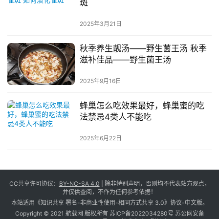
斑
2025年3月21日
秋季养生靓汤——野生菌王汤 秋季
滋补佳品——野生菌王汤
2025年9月16日
蜂巢怎么吃效果最好，蜂巢蜜的吃
法禁忌4类人不能吃
2025年6月22日
CC共享许可协议：
BY-NC-SA 4.0
| 除非特别声明，否则均不代表站方观点，
并仅供查阅，不作为任何参考依据！
本站适用《知识共享 署名-非商业性使用-相同方式共享 3.0》协议-中文版。
Copyright © 2021 航载网 版权所有
苏ICP备2022034280号
苏公网安备