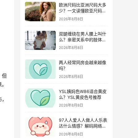
欧洲尺码比亚洲尺码大多
少？一文读懂欧亚尺码差
异与购物攻略
2026年8月8日
双腿缠绕在男人腰上叫什
么？亲密关系中的肢体语
言深度解析
2026年8月8日
两人经常同房会越来越像
吗？
，但
2026年8月8日
果。
YSL姨妈色W86适合黄皮
么？YSL黄皮色号推荐
伤，
2026年8月8日
97人人爱人人做人人乐表
达什么情感？解码网络世
代独特的社交共鸣
2026年8月8日