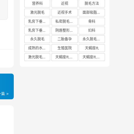
营养科
近视
脱毛方法
激光脱毛
近视手术
面部吸脂多少钱
乳房下垂矫正价格
私密脱毛方法
骨科
乳房下垂矫正费用
阴唇整形手术多少钱
妇科
永久脱毛
二胎备孕
永久脱毛方法
成熟的水蜜桃
生殖医院
天蝎座♏️
激光脱毛价格
天蝎座♏️女生
天蝎座♏️男生
一篇