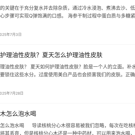
的关键在于充分复水并去除杂质，通过冷水浸泡、煮沸去沙、低
心步骤可实现Q弹饱满的口感。 海参干制过程中蛋白质与多糖
烹饪会导致硬芯或腥味残留。冷水浸…
2025年7月3日
护理油性皮肤？夏天怎么护理油性皮肤
理油性皮肤？ 夏天如何护理油性皮肤？脸是一个人的立面。补
要锁住这些水分。过度使用美白产品也会损害我们的皮肤。正确
以使你的脸不再粗糙。以下是如何护理…
2025年7月28日
木怎么泡水喝
木怎么泡水喝 导读核桃分心木很容易被我们忽略，每次在吃核
将其丢弃，但是核桃分心木还是一种中药材，可以用来泡水喝，