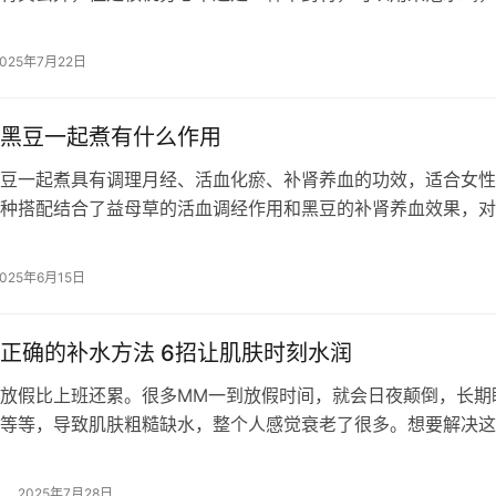
木怎么泡水喝呢？接下来一起来看…
2025年7月22日
黑豆一起煮有什么作用
豆一起煮具有调理月经、活血化瘀、补肾养血的功效，适合女性
种搭配结合了益母草的活血调经作用和黑豆的补肾养血效果，对
经、贫血等问题有一定帮助。 1、益…
2025年6月15日
正确的补水方法 6招让肌肤时刻水润
放假比上班还累。很多MM一到放假时间，就会日夜颠倒，长期
等等，导致肌肤粗糙缺水，整个人感觉衰老了很多。想要解决这
最重要的方法就是补水。到怎样才是正…
2025年7月28日