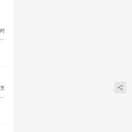
时
在
烹
方