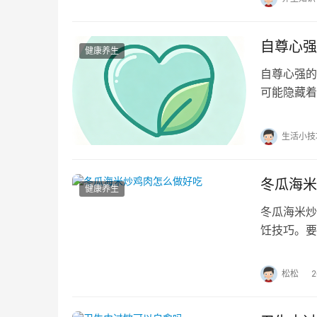
自尊心强
健康养生
自尊心强的
可能隐藏着
性格特质有
生活小技
冬瓜海米
健康养生
冬瓜海米炒
饪技巧。要
法。 1、
松松