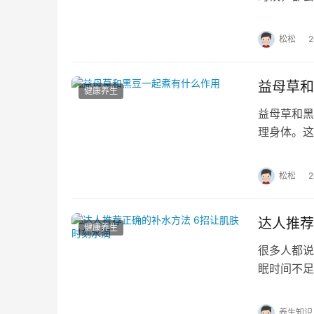
么核桃分心
松松
益母草和
健康养生
益母草和黑
理身体。这
经不调、痛
松松
达人推荐
健康养生
很多人都说
眠时间不足
肌肤问题，
养生知识