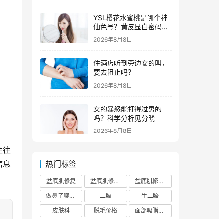
YSL樱花水蜜桃是哪个神
仙色号？黄皮显白密码全
解析
2026年8月8日
住酒店听到旁边女的叫，
要去阻止吗？
2026年8月8日
女的暴怒能打得过男的
吗？科学分析见分晓
2026年8月8日
往往
信息
热门标签
盆底肌修复
盆底肌修复医院排行榜
盆底肌修复多少钱
做鼻子哪个正规医院比较出名
二胎
生二胎
皮肤科
脱毛价格
面部吸脂费用