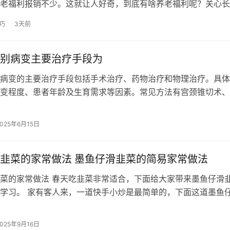
老福利报销不少。这就让人好奇，到底有啥养老福利呢？关心长
了解政策开始。 重阳节的由来 传…
巧
3天前
别病变主要治疗手段为
病变的主要治疗手段包括手术治疗、药物治疗和物理治疗。具体
变程度、患者年龄及生育需求等因素。常见方法有宫颈锥切术、
冻治疗，药物治疗则包括局部应用干扰…
2025年6月15日
韭菜的家常做法 墨鱼仔滑韭菜的简易家常做法
菜的家常做法 春天吃韭菜非常适合，下面给大家带来墨鱼仔滑
学习。 家有客人来，一道快手小炒是最简单的，下面这道墨鱼
的选择，赶紧过来学习。 墨鱼仔滑…
2025年9月16日