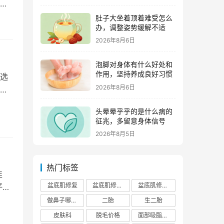
辈
肚子大坐着顶着难受怎么
办，调整姿势缓解不适
2026年8月6日
泡脚对身体有什么好处和
作用，坚持养成良好习惯
选
2026年8月6日
激
头晕晕乎乎的是什么病的
征兆，多留意身体信号
2026年8月5日
热门标签
韭
盆底肌修复
盆底肌修复医院排行榜
盆底肌修复多少钱
仔滑
做鼻子哪个正规医院比较出名
二胎
生二胎
皮肤科
脱毛价格
面部吸脂费用