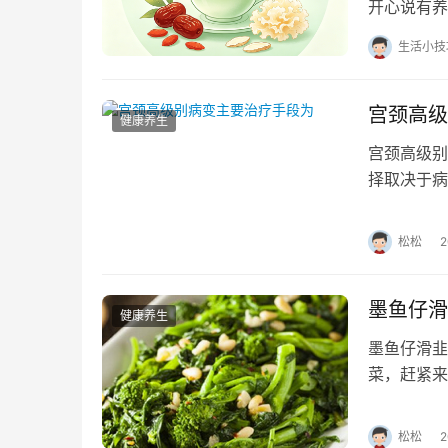
开心说有养
健康，从
生活小技
宫颈高级
健康养生
宫颈高级别
择取决于病
光治疗和冷
松松
墨鱼仔滑
健康养生
墨鱼仔滑韭
菜，赶紧来
韭菜是不错
松松