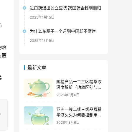
进口药退出公立医院 跨国药企铩羽而归
）
2025年1月15日
”，
为什么车厘子一个月到中国却不腐烂
2025年1月15日
物治
与医
最新文章
美
国精产品一二三区精华液
深度解析（功效区别与适
用肤质全指南）
2026年8月6日
亚洲一线二线三线品牌精
华液久久为何要控制用量
涉
（过度使用与皮肤负担的
2026年8月6日
科学依据）