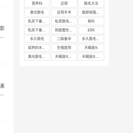
营养科
近视
脱毛方法
激光脱毛
近视手术
面部吸脂多少钱
乳房下垂矫正价格
私密脱毛方法
骨科
影
乳房下垂矫正费用
阴唇整形手术多少钱
妇科
管
永久脱毛
二胎备孕
永久脱毛方法
成熟的水蜜桃
生殖医院
天蝎座♏️
激光脱毛价格
天蝎座♏️女生
天蝎座♏️男生
素
需