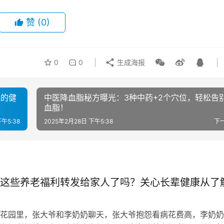
赞
(0)
0
0
生成海报
视的健
中医降血脂秘方曝光：3种中药+2个穴位，轻松告
血脂！
午5:38
2025年2月28日 下午5:38
下
这些养老福利转发给家人了吗？关心长辈健康从了
园里，张大爷和李奶奶聊天，张大爷抱怨看病花费高，李奶奶