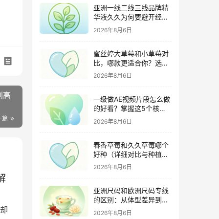
亚洲一线二线三线品牌精
华液久久为何要避开经期
（激素变化与皮肤敏感度
2026年8月6日
关联）
蜜丝婷大草莓和小草莓对
比，哪款更适合你？选购
指南全解析
2026年8月6日
别高
一级做AE视频片段怎么做
的好看？掌握这5个核心
技巧
一篇
2026年8月6日
春香草莓和久久草莓哪个
好种（详细对比与种植指
南）
2026年8月6日
解
亚洲尺码和欧洲尺码专线
的区别：从体型差异到购
却
物避坑指南
2026年8月6日