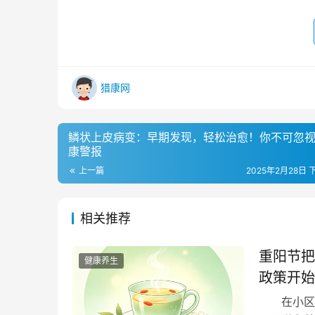
猎康网
鳞状上皮病变：早期发现，轻松治愈！你不可忽
康警报
上一篇
2025年2月28日 下
相关推荐
重阳节把
健康养生
政策开始
在小区花