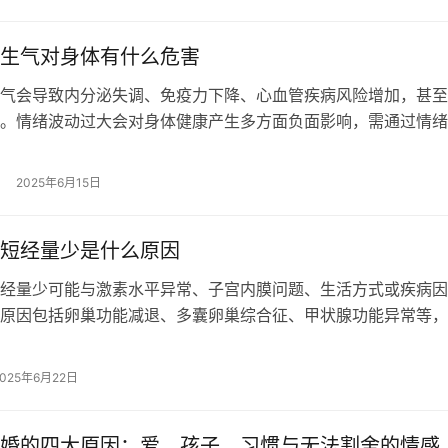
生气对身体有什么危害
气会导致内分泌失调、免疫力下降、心血管疾病风险增加，甚至
。情绪波动过大会对身体健康产生多方面负面影响，需通过情绪
式调整来缓解。 1、内分泌失调 生…
2025年6月15日
短经量少是什么原因
经量少可能与激素水平异常、子宫内膜问题、生活方式或疾病因
原因包括卵巢功能减退、多囊卵巢综合征、甲状腺功能异常等，
况进行调理或治疗。 1、激素水平异…
2025年6月22日
婚的四大原因：爱、孩子、习惯与无法割舍的情感