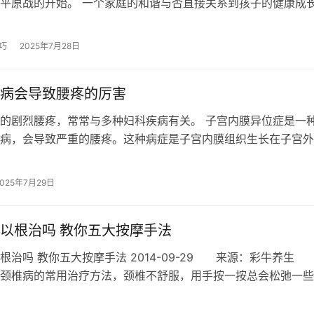
平原战的开始。 一个家庭的和谐与否直接关系到孩子的健康成
草根妈妈的视觉出发，给您讲述家庭…
巧
2025年7月28日
病会导致腰疼的厉害
的剧烈腰疼，常常与多种妇科疾病有关。 子宫内膜异位症是一
病，会导致严重的腰疼。这种病症是子宫内膜组织生长在子宫外
卵巢、输卵管、盆腔等部位，导致炎…
2025年7月29日
以根治吗 教你五大按摩手法
根治吗 教你五大按摩手法 2014-09-29 来源：彩牛养
颈椎病的常用治疗方法，颈椎不舒服，用手按一按总会松弛一些
摩，可以有效缓解症…