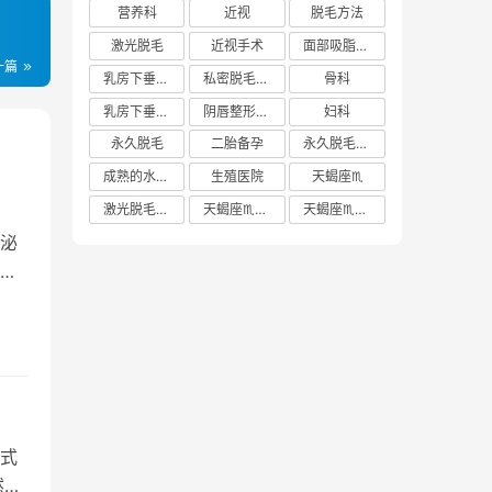
营养科
近视
脱毛方法
激光脱毛
近视手术
面部吸脂多少钱
一篇
乳房下垂矫正价格
私密脱毛方法
骨科
乳房下垂矫正费用
阴唇整形手术多少钱
妇科
永久脱毛
二胎备孕
永久脱毛方法
成熟的水蜜桃
生殖医院
天蝎座♏️
激光脱毛价格
天蝎座♏️女生
天蝎座♏️男生
泌
剩
式
然过