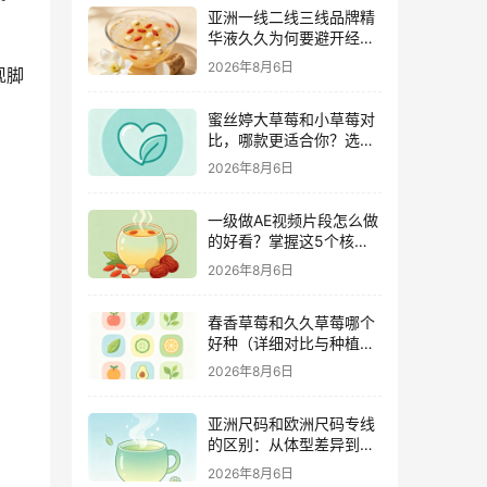
亚洲一线二线三线品牌精
华液久久为何要避开经期
（激素变化与皮肤敏感度
2026年8月6日
现脚
关联）
蜜丝婷大草莓和小草莓对
比，哪款更适合你？选购
指南全解析
2026年8月6日
一级做AE视频片段怎么做
的好看？掌握这5个核心
技巧
2026年8月6日
春香草莓和久久草莓哪个
好种（详细对比与种植指
南）
2026年8月6日
亚洲尺码和欧洲尺码专线
的区别：从体型差异到购
物避坑指南
2026年8月6日