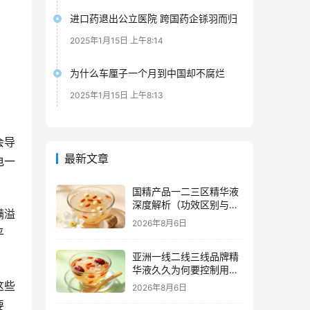
进口药退出公立医院 跨国药企铩羽而归
2025年1月15日 上午8:14
为什么车厘子一个月到中国却不腐烂
2025年1月15日 上午8:13
会导
最新文章
电一
国精产品一二三区精华液
深度解析（功效区别与适
满溢
用肤质全指南）
2026年8月6日
平
亚洲一线二线三线品牌精
华液久久为何要控制用量
（过度使用与皮肤负担的
这些
2026年8月6日
科学依据）
要