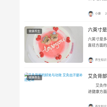
程，伴随月
小康
六英寸是
健康养生
六英寸是多
直径方面的
糕的宽度，
养生知识
艾灸背部
健康养生
艾灸作为
进健康方面
胱经等多条
养生知识