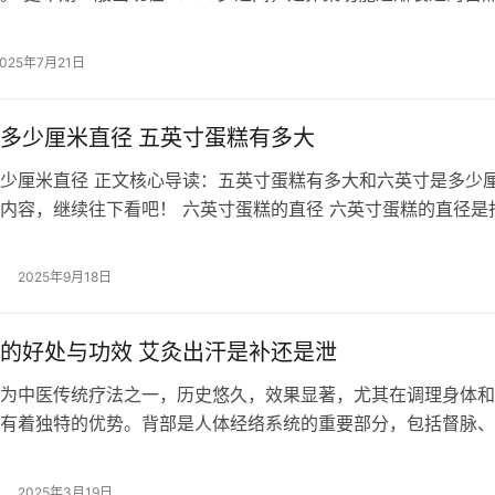
经不规律、潮热、情绪波动等现…
2025年7月21日
多少厘米直径 五英寸蛋糕有多大
少厘米直径 正文核心导读：五英寸蛋糕有多大和六英寸是多少
内容，继续往下看吧！ 六英寸蛋糕的直径 六英寸蛋糕的直径是
通常以厘米为单位表示。要将六…
2025年9月18日
的好处与功效 艾灸出汗是补还是泄
中医传统疗法之一，历史悠久，效果显著，尤其在调理身体和
有着独特的优势。背部是人体经络系统的重要部分，包括督脉、
经络。艾灸背部可以刺激这些经络，调…
2025年3月19日