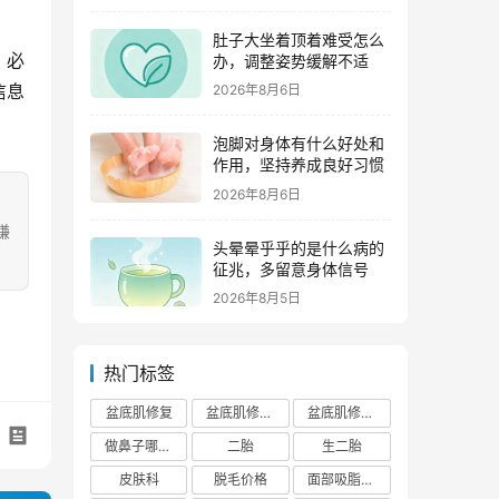
肚子大坐着顶着难受怎么
，必
办，调整姿势缓解不适
信息
2026年8月6日
泡脚对身体有什么好处和
作用，坚持养成良好习惯
2026年8月6日
嫌
头晕晕乎乎的是什么病的
征兆，多留意身体信号
2026年8月5日
热门标签
盆底肌修复
盆底肌修复医院排行榜
盆底肌修复多少钱
做鼻子哪个正规医院比较出名
二胎
生二胎
皮肤科
脱毛价格
面部吸脂费用