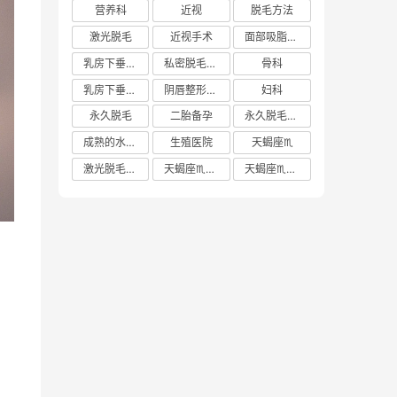
营养科
近视
脱毛方法
激光脱毛
近视手术
面部吸脂多少钱
乳房下垂矫正价格
私密脱毛方法
骨科
乳房下垂矫正费用
阴唇整形手术多少钱
妇科
永久脱毛
二胎备孕
永久脱毛方法
成熟的水蜜桃
生殖医院
天蝎座♏️
激光脱毛价格
天蝎座♏️女生
天蝎座♏️男生