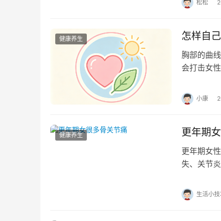
松松
怎样自己
健康养生
胸部的曲线
会打击女性
法，相信有
小康
更年期女
健康养生
更年期女性
失、关节炎
诊断来明确
生活小技