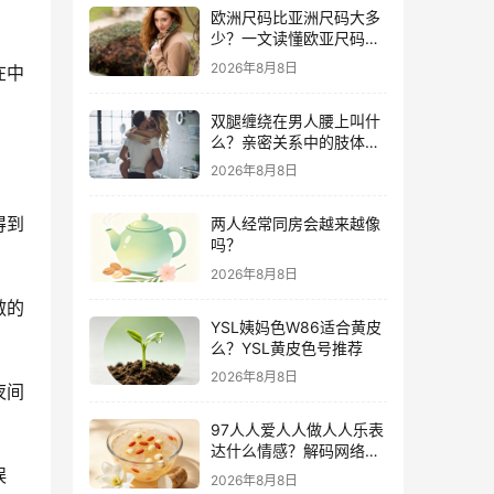
欧洲尺码比亚洲尺码大多
少？一文读懂欧亚尺码差
异与购物攻略
2026年8月8日
在中
双腿缠绕在男人腰上叫什
么？亲密关系中的肢体语
言深度解析
2026年8月8日
得到
两人经常同房会越来越像
吗？
2026年8月8日
敷的
YSL姨妈色W86适合黄皮
么？YSL黄皮色号推荐
2026年8月8日
夜间
97人人爱人人做人人乐表
达什么情感？解码网络世
代独特的社交共鸣
娱
2026年8月8日