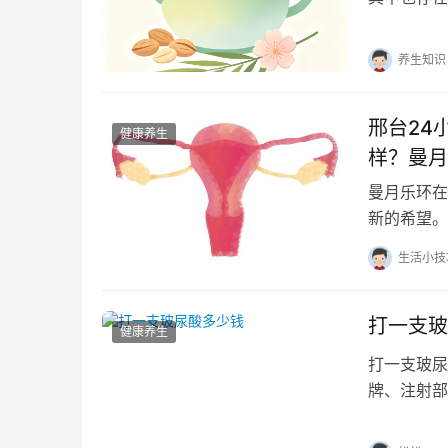
低价人流所
养生知识
邢台24
健康养生
样？曼月
曼月乐环在
新的希望。
症的效果以
生活小技
打一支玻
健康养生
打一支玻尿
牌、注射部
牌是决定价