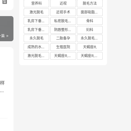
营养科
近视
脱毛方法
激光脱毛
近视手术
面部吸脂多少钱
乳房下垂矫正价格
私密脱毛方法
骨科
乳房下垂矫正费用
阴唇整形手术多少钱
妇科
一篇
永久脱毛
二胎备孕
永久脱毛方法
成熟的水蜜桃
生殖医院
天蝎座♏️
激光脱毛价格
天蝎座♏️女生
天蝎座♏️男生
样
体