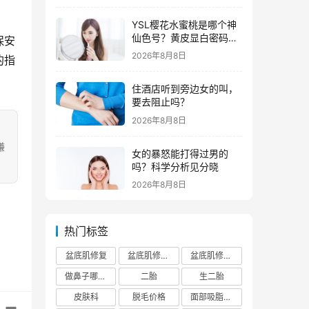
YSL樱花水蜜桃是哪个神
仙色号？黄皮显白密码全
保安
解析
2026年8月8日
的指
住酒店听到旁边女的叫，
要去阻止吗？
2026年8月8日
嫌
女的暴怒能打得过男的
吗？科学分析见分晓
2026年8月8日
热门标签
盆底肌修复
盆底肌修复医院排行榜
盆底肌修复多少钱
做鼻子哪个正规医院比较出名
二胎
生二胎
皮肤科
脱毛价格
面部吸脂费用