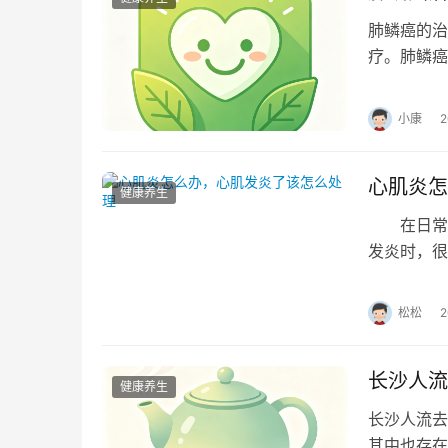
肺鳞癌的治
疗。肺鳞癌
术根治，中
小康
心肌炎怎
健康养生
在日常生
发炎时，很
发一系列严
松松
长沙人流
健康养生
长沙人流去
其中也存在