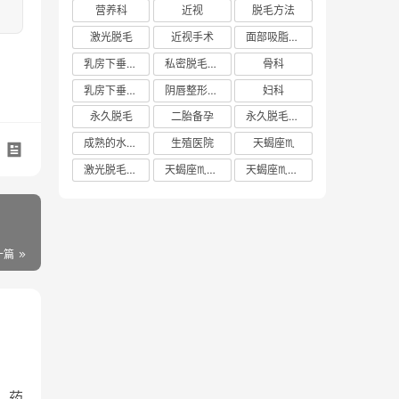
营养科
近视
脱毛方法
激光脱毛
近视手术
面部吸脂多少钱
乳房下垂矫正价格
私密脱毛方法
骨科
乳房下垂矫正费用
阴唇整形手术多少钱
妇科
永久脱毛
二胎备孕
永久脱毛方法
成熟的水蜜桃
生殖医院
天蝎座♏️
激光脱毛价格
天蝎座♏️女生
天蝎座♏️男生
一篇
、药