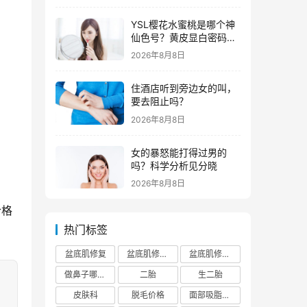
YSL樱花水蜜桃是哪个神
仙色号？黄皮显白密码全
解析
2026年8月8日
住酒店听到旁边女的叫，
要去阻止吗？
2026年8月8日
女的暴怒能打得过男的
吗？科学分析见分晓
2026年8月8日
合格
热门标签
盆底肌修复
盆底肌修复医院排行榜
盆底肌修复多少钱
做鼻子哪个正规医院比较出名
二胎
生二胎
皮肤科
脱毛价格
面部吸脂费用