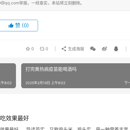
0@qq.com举报，一经查实，本站将立刻删除。
赞
(0)
0
0
生成海报
打完黄热病疫苗能喝酒吗
上午8:02
2025年2月19日 上午8:02
下
吃效果最好
吃效果最好 导读芡实，又称鸡头米、鸡头实，是一种营养丰富