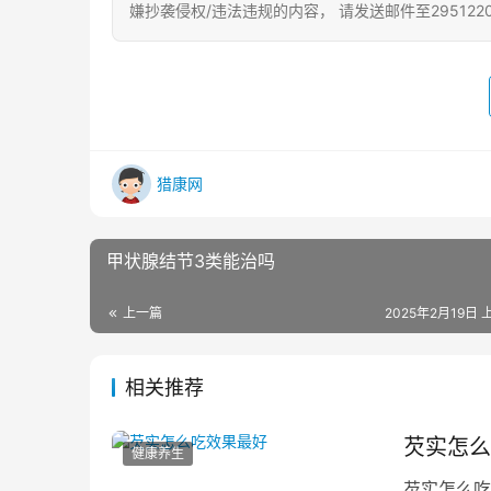
嫌抄袭侵权/违法违规的内容， 请发送邮件至295122
猎康网
甲状腺结节3类能治吗
上一篇
2025年2月19日 
相关推荐
芡实怎么
健康养生
芡实怎么