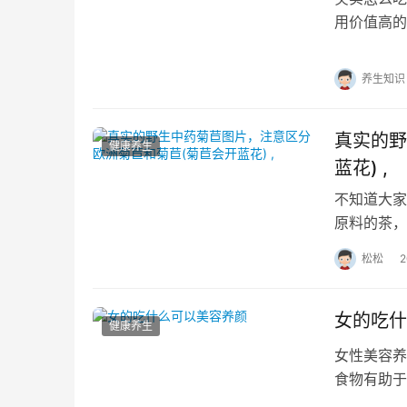
用价值高的
芡实怎么吃
养生知识
真实的野
健康养生
蓝花) ,
不知道大家
原料的茶，
么样子是苣
松松
女的吃什
健康养生
女性美容养
食物有助于
1、维生素