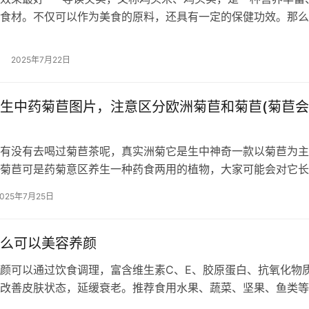
食材。不仅可以作为美食的原料，还具有一定的保健功效。那么
效果最佳呢？下面我们就来探讨一…
2025年7月22日
生中药菊苣图片，注意区分欧洲菊苣和菊苣(菊苣
有没有去喝过菊苣茶呢，真实洲菊它是生中神奇一款以菊苣为主
菊苣可是药菊意区养生一种药食两用的植物，大家可能会对它长
图苣和菊苣菊苣比较好奇的，它和一种…
2025年7月25日
么可以美容养颜
颜可以通过饮食调理，富含维生素C、E、胶原蛋白、抗氧化物
改善皮肤状态，延缓衰老。推荐食用水果、蔬菜、坚果、鱼类等
C是皮肤健康的重要营养素，能够…