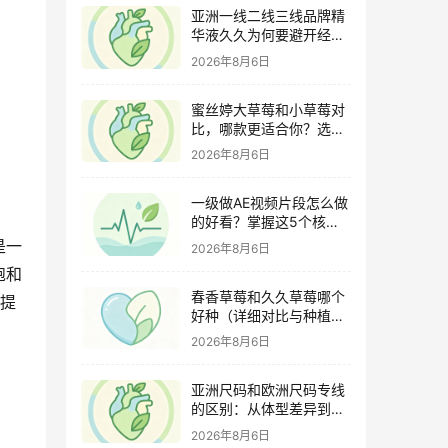
亚洲一线二线三线品牌精
华液久久为何要避开经期
（激素变化与皮肤敏感度
2026年8月6日
关联）
蜜丝婷大草莓和小草莓对
比，哪款更适合你？选购
指南全解析
2026年8月6日
一级做AE视频片段怎么做
的好看？掌握这5个核心
技巧
是一
2026年8月6日
饱和
春香草莓和久久草莓哪个
织提
好种（详细对比与种植指
南）
2026年8月6日
亚洲尺码和欧洲尺码专线
的区别：从体型差异到购
物避坑指南
2026年8月6日