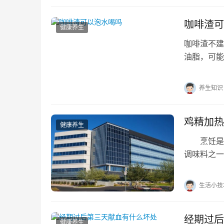
咖啡渣可
健康养生
咖啡渣不建
油脂，可能
或除味等。
养生知识
鸡精加热
健康养生
烹饪是一
调味料之一
癌”这一说
生活小技
经期过后
健康养生