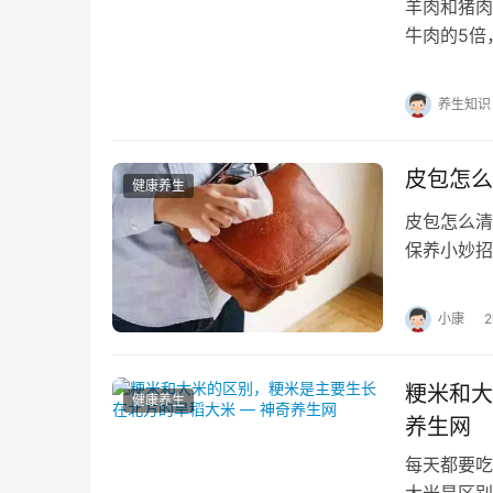
羊肉和猪
牛肉的5倍
织较少，肌
养生知识
皮包怎么
健康养生
皮包怎么清
保养小妙招
饰，它不仅
小康
粳米和大
健康养生
养生网
每天都要吃
大米是区别