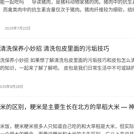
肉能一起吃吗 导读猪肉，是猪科动物家猪的肉。猪肉中的抗生
，而禽类肉中的抗生素含量仅次于猪肉。猪肉纤维较为细软，结
肉组织中含有较多的肌间脂肪。…
2025年7月22日
清洗保养小妙招 清洗包皮里面的污垢技巧
洗保养小妙招 如果想了解清洗包皮里面的污垢技巧和皮包怎么
的知识，一起来了解了解吧。 皮包是我们日常生活中不可或缺
能够装下我们的随身物品，还能够…
2025年9月28日
米的区别，粳米是主要生长在北方的旱稻大米 — 
米饭，粳米粳米很多人只知道自己吃的和大旱稻是大米，但实际
一个很大的概念，而要说粳米和大米的主生区别，广义上来说并