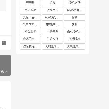
营养科
近视
脱毛方法
激光脱毛
近视手术
面部吸脂多少钱
乳房下垂矫正价格
私密脱毛方法
骨科
乳房下垂矫正费用
阴唇整形手术多少钱
妇科
永久脱毛
二胎备孕
永久脱毛方法
成熟的水蜜桃
生殖医院
天蝎座♏️
激光脱毛价格
天蝎座♏️女生
天蝎座♏️男生
一篇