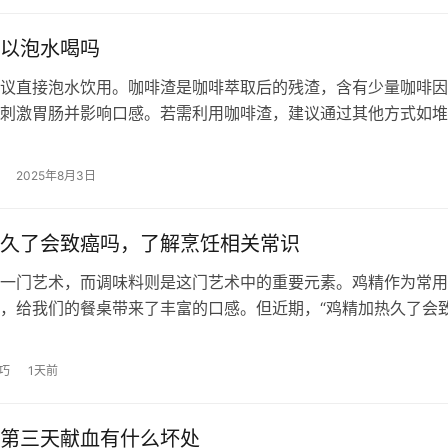
以泡水喝吗
议直接泡水饮用。咖啡渣是咖啡萃取后的残渣，含有少量咖啡因
刺激胃肠并影响口感。若需利用咖啡渣，建议通过其他方式如堆
 咖啡渣泡水可能带来不适体验。咖啡…
2025年8月3日
久了会致癌吗，了解烹饪相关常识
门艺术，而调味料则是这门艺术中的重要元素。鸡精作为常用
，给我们的餐桌带来了丰富的口感。但近期，“鸡精加热久了会
法甚嚣尘上。这个说法是否有科学依据…
巧
1天前
第三天献血有什么坏处