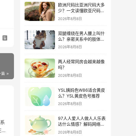
欧洲尺码比亚洲尺码大多
少？一文读懂欧亚尺码差
异与购物攻略
2026年8月8日
双腿缠绕在男人腰上叫什
么？亲密关系中的肢体语
言深度解析
2026年8月8日
两人经常同房会越来越像
吗？
一篇
2026年8月8日
YSL姨妈色W86适合黄皮
么？YSL黄皮色号推荐
2026年8月8日
97人人爱人人做人人乐表
系
达什么情感？解码网络世
在现
代独特的社交共鸣
2026年8月8日