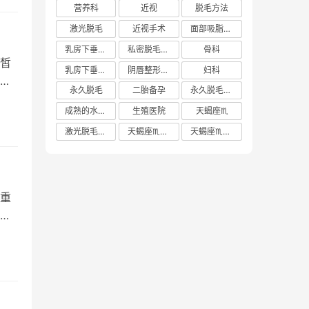
营养科
近视
脱毛方法
激光脱毛
近视手术
面部吸脂多少钱
乳房下垂矫正价格
私密脱毛方法
骨科
皙
乳房下垂矫正费用
阴唇整形手术多少钱
妇科
而
永久脱毛
二胎备孕
永久脱毛方法
成熟的水蜜桃
生殖医院
天蝎座♏️
激光脱毛价格
天蝎座♏️女生
天蝎座♏️男生
重
底