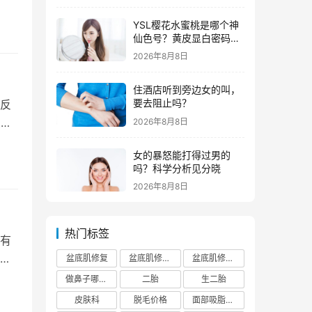
YSL樱花水蜜桃是哪个神
仙色号？黄皮显白密码全
解析
2026年8月8日
住酒店听到旁边女的叫，
要去阻止吗？
反
鱼多
2026年8月8日
女的暴怒能打得过男的
吗？科学分析见分晓
2026年8月8日
热门标签
有
具
盆底肌修复
盆底肌修复医院排行榜
盆底肌修复多少钱
做鼻子哪个正规医院比较出名
二胎
生二胎
皮肤科
脱毛价格
面部吸脂费用