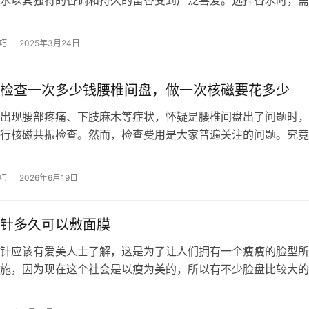
水以其独特的香调和持久的留香受到广泛喜爱。选择香水时，需
、场合和季节进行挑选，同时注意香…
巧
2025年3月24日
检查一次多少钱腰椎间盘，做一次核磁要花多少
现腰部疼痛、下肢麻木等症状，怀疑是腰椎间盘出了问题时，
行核磁共振检查。然而，检查费用是大家普遍关注的问题。究竟
盘的核磁共振检查要花多少钱呢？接下…
巧
2026年6月19日
针多久可以敷面膜
针应该有爱美人士了解，这是为了让人们拥有一个瘦瘦的脸型所
施，因为现在这个社会是以瘦为美的，所以有不少脸盘比较大的
脸针的方式来让自己改变一下。人们在…