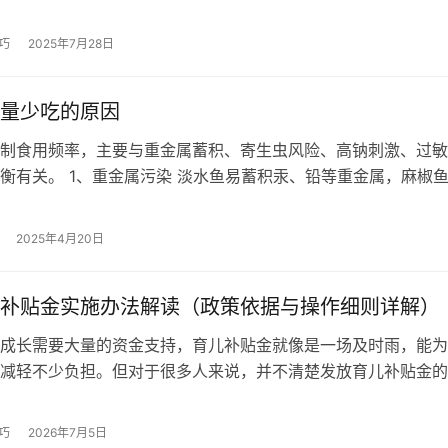
女人嫁到婆家，与男人共同生活，也…
巧
2025年7月28日
量少吃的原因
制食用频率，主要与重金属蓄积、寄生虫风险、高钠刺激、过敏
衡有关。 1、重金属污染 淡水鱼易蓄积汞、铅等重金属，麻椒
底层鱼类，内脏及脂肪中重金属含…
2025年4月20日
补贴金实施办法解读（政策依据与操作细则详解）
长需要大量的资金支持，育儿补贴金就像是一场及时雨，能为
减轻不少负担。但对于很多人来说，并不清楚发放育儿补贴金的
。接下来，我们将深入剖析政策依据和…
巧
2026年7月5日