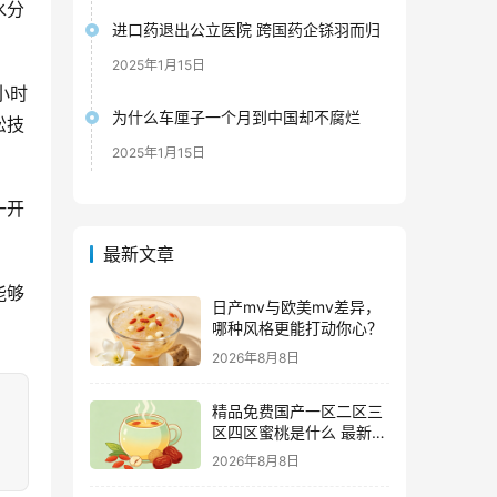
水分
进口药退出公立医院 跨国药企铩羽而归
2025年1月15日
小时
为什么车厘子一个月到中国却不腐烂
松技
2025年1月15日
一开
最新文章
能够
日产mv与欧美mv差异，
哪种风格更能打动你心？
2026年8月8日
精品免费国产一区二区三
区四区蜜桃是什么 最新追
剧攻略及资源甄别技巧
2026年8月8日