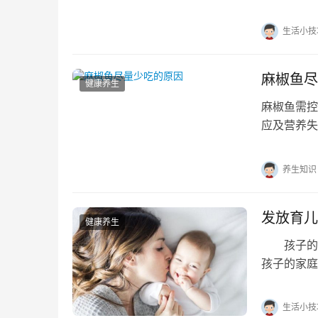
实生活中，
生活小技
麻椒鱼尽
健康养生
麻椒鱼需控
应及营养失
选用鲶鱼等
养生知识
发放育儿
健康养生
孩子的成
孩子的家庭
体实施办法
生活小技