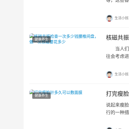
等，这些香
据个人气质
生活小技
核磁共振
健康养生
当人们出
往会考虑进
一次腰椎间
生活小技
打完瘦脸
健康养生
说起来瘦脸
行的一种措
会采用打瘦