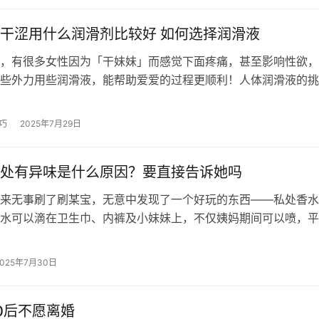
干涩用什么润滑剂比较好 如何选择润滑液
，有很多女性因为「干妹妹」而感觉下面疼痛，甚至影响性欲，
些外力用些润滑液，能帮助爱爱的过程更顺利！人体润滑液的挑
再也不怕干。 而且人体润滑液对特别…
巧
2025年7月29日
处有异味是什么原因？要直接告诉她吗
来无事刷了刷某宝，无意中发现了一个好玩的东西——私处香水
水可以滴在卫生巾、内裤及小妹妹上，不仅姨妈期间可以喷，平
、甚至是患有Y道炎的姐妹也可以放…
2025年7月30日
0后不愿离婚