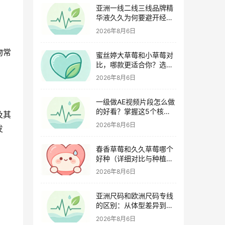
亚洲一线二线三线品牌精
华液久久为何要避开经期
（激素变化与皮肤敏感度
2026年8月6日
关联）
物常
蜜丝婷大草莓和小草莓对
比，哪款更适合你？选购
指南全解析
2026年8月6日
一级做AE视频片段怎么做
的好看？掌握这5个核心
及其
技巧
2026年8月6日
发
春香草莓和久久草莓哪个
好种（详细对比与种植指
南）
2026年8月6日
亚洲尺码和欧洲尺码专线
的区别：从体型差异到购
物避坑指南
2026年8月6日