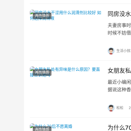
同房没水
两性情感
夫妻房事时
时候不妨借
方法！房事
生活小技
女朋友私
两性情感
最近小编闲
据说这种香
私处有异味
松松
为什么7
两性情感