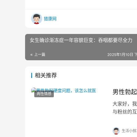
猎康网
女生确诊渐冻症一年容貌巨变：吞咽都要尽全力
上一篇
2025年1月10日 
相关推荐
男性勃起
两性情感
大家好，我
与粉丝的互
就医。 比
生活小技