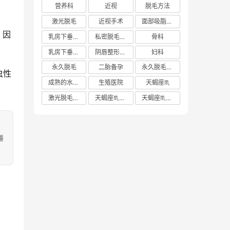
营养科
近视
脱毛方法
激光脱毛
近视手术
面部吸脂多少钱
，因
乳房下垂矫正价格
私密脱毛方法
骨科
乳房下垂矫正费用
阴唇整形手术多少钱
妇科
永久脱毛
二胎备孕
永久脱毛方法
虫性
成熟的水蜜桃
生殖医院
天蝎座♏️
激光脱毛价格
天蝎座♏️女生
天蝎座♏️男生
嫌