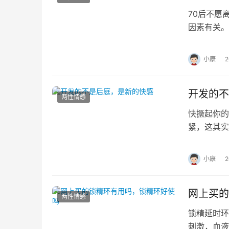
70后不愿
因素有关。
求。 1、
小康
开发的不
两性情感
快撅起你的
紧，这其实
和A片、性
小康
网上买的
两性情感
锁精延时环
刺激，血液