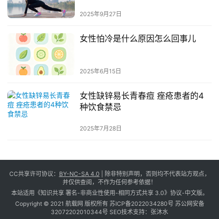
2025年9月27日
女性怕冷是什么原因怎么回事儿
2025年6月15日
女性缺锌易长青春痘 痤疮患者的4
种饮食禁忌
2025年7月28日
CC共享许可协议：
BY-NC-SA 4.0
| 除非特别声明，否则均不代表站方观点，
并仅供查阅，不作为任何参考依据！
本站适用《知识共享 署名-非商业性使用-相同方式共享 3.0》协议-中文版。
Copyright © 2021 航载网 版权所有
苏ICP备2022034280号
苏公网安备
32072202010344号
SEO技术支持：
张沐水