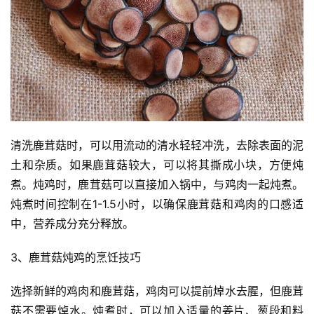
清洗鹿茸菇时，可以用流动的清水轻轻冲洗，去除表面的泥
土和杂质。如果鹿茸菇较大，可以将其撕成小块，方便炖
煮。炖鸡时，鹿茸菇可以直接加入锅中，与鸡肉一起炖煮。
炖煮时间控制在1-1.5小时，以确保鹿茸菇和鸡肉的口感适
中，营养成分充分释放。
3、鹿茸菇炖鸡的烹饪技巧
选择新鲜的鸡肉和鹿茸菇，鸡肉可以提前焯水去腥，但鹿茸
菇不需要焯水。炖煮时，可以加入适量的姜片、葱段和料