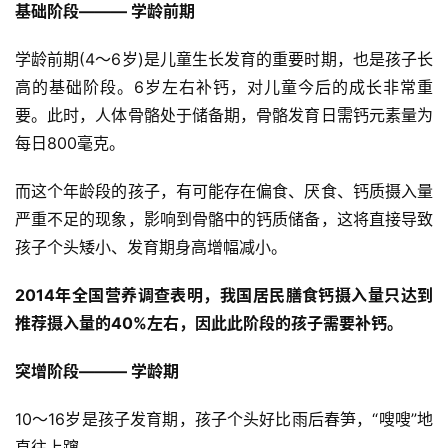
基础阶段——— 学龄前期
学龄前期(4～6岁)是儿童生长发育的重要时期，也是孩子长
高的基础阶段。6岁左右补钙，对儿童今后的成长非常重
要。此时，人体骨骼处于储备期，骨骼发育日需钙元素量为
每日800毫克。
而这个年龄段的孩子，有可能存在偏食、厌食、钙质摄入量
严重不足的现象，影响到骨骼中的钙质储备，这将直接导致
孩子个头矮小、发育期身高增幅减小。
2014年全国营养调查表明，我国居民膳食钙摄入量只达到
推荐摄入量的40%左右，因此此阶段的孩子需要补钙。
突增阶段——— 学龄期
10～16岁是孩子发育期，孩子个头好比雨后春笋，“嗖嗖”地
直往上蹿。