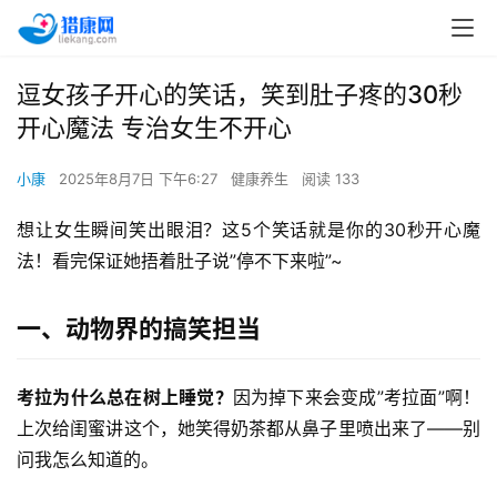
逗女孩子开心的笑话，笑到肚子疼的30秒
开心魔法 专治女生不开心
小康
2025年8月7日 下午6:27
健康养生
阅读 133
想让女生瞬间笑出眼泪？这5个笑话就是你的30秒开心魔
法！看完保证她捂着肚子说”停不下来啦”~
一、动物界的搞笑担当
考拉为什么总在树上睡觉？
因为掉下来会变成”考拉面”啊！
上次给闺蜜讲这个，她笑得奶茶都从鼻子里喷出来了——别
问我怎么知道的。