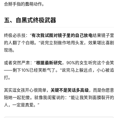
合掰手指的蠢萌动作。
五、自黑式终极武器
终极必杀技：”
有次我试图对镜子里的自己放电
结果镜子里
的人翻了个白眼。”说完立刻做作地甩头发，效果堪比喜剧
现场。
或者突然严肃：”
根据最新研究
，90%的女生听完这个会笑
——剩下10%已经笑断气了。”说完马上躲远点，小心被追
打。
其实逗女孩开心很简单，
关键不是笑话多高级
，而是你愿意
陪她一起犯傻。就像我闺蜜说的：”能让我笑到面膜裂开的
人，一定是真爱。”