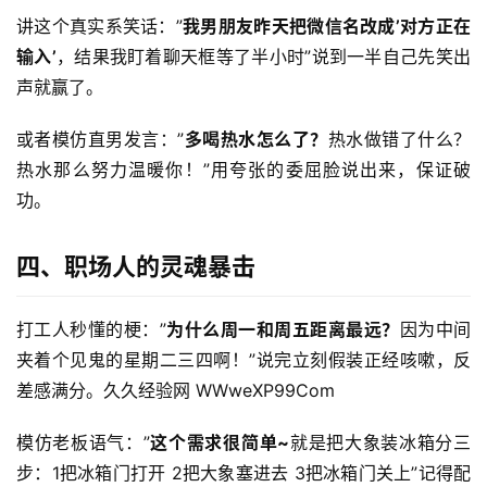
讲这个真实系笑话：”
我男朋友昨天把微信名改成’对方正在
输入’
，结果我盯着聊天框等了半小时”说到一半自己先笑出
声就赢了。
或者模仿直男发言：”
多喝热水怎么了？
热水做错了什么？
热水那么努力温暖你！”用夸张的委屈脸说出来，保证破
功。
四、职场人的灵魂暴击
打工人秒懂的梗：”
为什么周一和周五距离最远？
因为中间
夹着个见鬼的星期二三四啊！”说完立刻假装正经咳嗽，反
差感满分。久久经验网 WWweXP99Com
模仿老板语气：”
这个需求很简单~
就是把大象装冰箱分三
步：1把冰箱门打开 2把大象塞进去 3把冰箱门关上”记得配