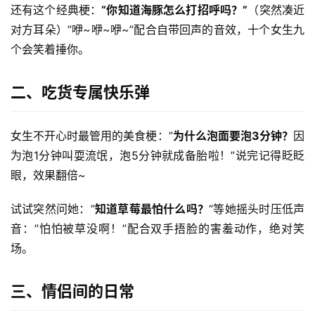
还有这个经典梗：
“你知道海豚怎么打招呼吗？”
（突然凑近
对方耳朵）”咿~咿~咿~”配合自带回声的音效，十个女生九
个会笑着捶你。
二、吃货专属快乐弹
女生不开心时最管用的美食梗：”
为什么泡面要泡3分钟？
因
为泡1分钟叫耍流氓，泡5分钟就成备胎啦！”说完记得眨眨
眼，效果翻倍~
试试突然问她：”
知道草莓最怕什么吗？
“等她摇头时压低声
音：”怕怕被草没啊！”配合双手捂脸的害羞动作，绝对笑
场。
三、情侣间的日常