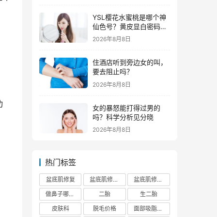
YSL樱花水蜜桃是哪个神
仙色号？黄皮显白密码全
解析
2026年8月8日
住酒店听到旁边女的叫，
要去阻止吗？
2026年8月8日
功
女的暴怒能打得过男的
吗？科学分析见分晓
2026年8月8日
热门标签
盆底肌修复
盆底肌修复医院排行榜
盆底肌修复多少钱
做鼻子哪个正规医院比较出名
二胎
生二胎
皮肤科
脱毛价格
面部吸脂费用