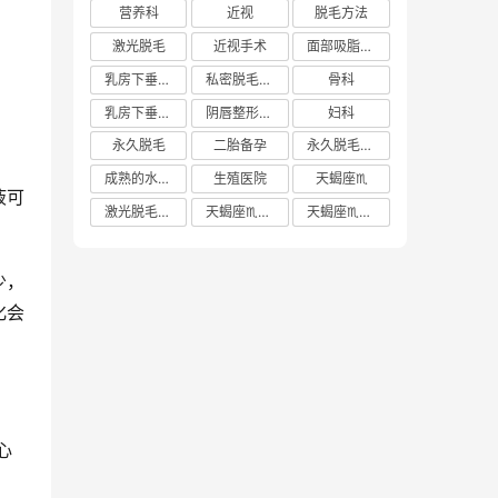
营养科
近视
脱毛方法
激光脱毛
近视手术
面部吸脂多少钱
乳房下垂矫正价格
私密脱毛方法
骨科
乳房下垂矫正费用
阴唇整形手术多少钱
妇科
永久脱毛
二胎备孕
永久脱毛方法
成熟的水蜜桃
生殖医院
天蝎座♏️
液可
激光脱毛价格
天蝎座♏️女生
天蝎座♏️男生
少，
化会
心