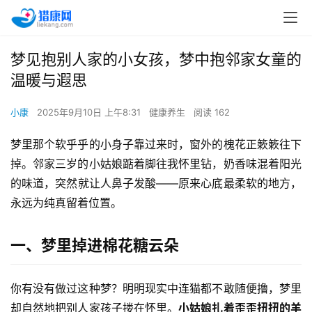
梦见抱别人家的小女孩，梦中抱邻家女童的
温暖与遐思
小康
2025年9月10日 上午8:31
健康养生
阅读 162
梦里那个软乎乎的小身子靠过来时，窗外的槐花正簌簌往下
掉。邻家三岁的小姑娘踮着脚往我怀里钻，奶香味混着阳光
的味道，突然就让人鼻子发酸——原来心底最柔软的地方，
永远为纯真留着位置。
一、梦里掉进棉花糖云朵
你有没有做过这种梦？明明现实中连猫都不敢随便撸，梦里
却自然地把别人家孩子搂在怀里。
小姑娘扎着歪歪扭扭的羊