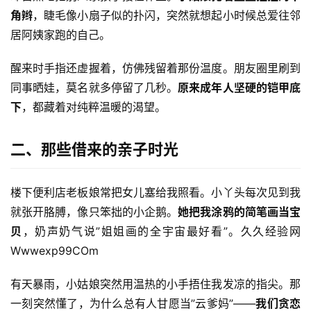
角辫
，睫毛像小扇子似的扑闪，突然就想起小时候总爱往邻
居阿姨家跑的自己。
醒来时手指还虚握着，仿佛残留着那份温度。朋友圈里刷到
同事晒娃，莫名就多停留了几秒。
原来成年人坚硬的铠甲底
下
，都藏着对纯粹温暖的渴望。
二、那些借来的亲子时光
楼下便利店老板娘常把女儿塞给我照看。小丫头每次见到我
就张开胳膊，像只笨拙的小企鹅。
她把我涂鸦的简笔画当宝
贝
，奶声奶气说”姐姐画的全宇宙最好看”。久久经验网 
Wwwexp99COm
有天暴雨，小姑娘突然用温热的小手捂住我发凉的指尖。那
一刻突然懂了，为什么总有人甘愿当”云爹妈”——
我们贪恋