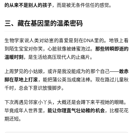
的从来不是别人的孩子
，而是被无条件信任的感觉。
三、藏在基因里的温柔密码
生物学家说人类对幼崽的喜爱是刻在DNA里的。地铁上看
到陌生宝宝对你笑，心脏就像被蜂蜜泡过。
那些转瞬即逝的
温暖时刻
，是生活给高压现代人的止痛片。
上周梦见的小姑娘，或许是我没能成为的那个自己——
敢赤
脚在草地上打滚
，能把蒲公英当成魔法棒。现在路过儿童秋
千时，总会下意识放慢脚步。
下次再遇见邻家小丫头，大概还是会蹲下来平视她的眼睛。
毕竟成年人世界里，
能让你理直气壮幼稚的机会
，比樱花花
期还短。