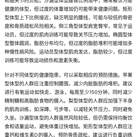
和髋关节的负担。沙漏型体型腰臀比例适中，通常被认为是
健康的体型，但过度的体重增加仍可能带来健康问题。矩形
型体型上下比例接近，缺乏明显的腰线，可能与较低的骨密
度和骨质疏松风险相关。倒三角型体型肩宽臀窄，常见于运
动员，但过度的肌肉训练可能导致关节压力增加。椭圆型体
型整体圆润，脂肪分布均匀，但过度的脂肪堆积可能增加多
种慢性病风险。运动员型体型肌肉发达，脂肪较少，但过度
训练可能导致运动损伤和激素失衡。
针对不同体型的健康隐患，可以采取相应的预防措施。苹果
型体型的人群应注重控制腰围，减少内脏脂肪的堆积。建议
进行有氧运动如快走、游泳，每周至少150分钟，同时减少
精制糖和高脂肪食物的摄入。梨型体型的人群应加强下半身
的肌肉训练，如深蹲、弓步等，以减轻关节压力，同时避免
久坐。沙漏型体型的人群虽然风险较低，但仍需保持均衡饮
食和适量运动，避免体重过快增加。矩形型体型的人群应注
重钙和维生素D的摄入，预防骨质疏松，建议进行负重训练