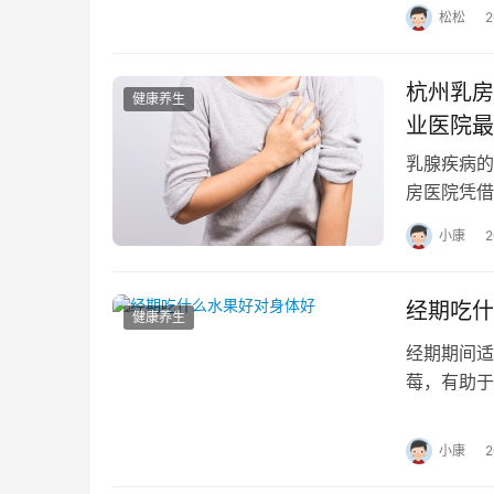
松松
杭州乳房
健康养生
业医院最
乳腺疾病的
房医院凭借
浙地区的朋
小康
经期吃什
健康养生
经期期间适
莓，有助于
状，如疲劳
小康