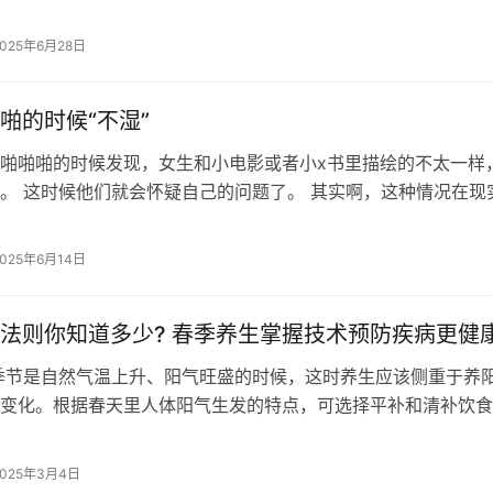
深色蔬菜补充矿物质、发酵食品补充…
2025年6月28日
啪的时候“不湿”
啪啪啪的时候发现，女生和小电影或者小x书里描绘的不太一样
。 这时候他们就会怀疑自己的问题了。 其实啊，这种情况在现
见的，原因很多，所以公粮就给…
2025年6月14日
法则你知道多少? 春季养生掌握技术预防疾病更健
季节是自然气温上升、阳气旺盛的时候，这时养生应该侧重于养
变化。根据春天里人体阳气生发的特点，可选择平补和清补饮食
食物进补。平补的饮食适合于正常人…
2025年3月4日