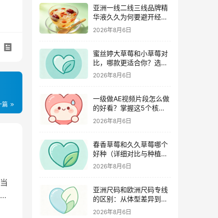
亚洲一线二线三线品牌精
华液久久为何要避开经期
（激素变化与皮肤敏感度
2026年8月6日
关联）
蜜丝婷大草莓和小草莓对
比，哪款更适合你？选购
指南全解析
2026年8月6日
一级做AE视频片段怎么做
一篇
的好看？掌握这5个核心
技巧
2026年8月6日
春香草莓和久久草莓哪个
好种（详细对比与种植指
南）
2026年8月6日
当
亚洲尺码和欧洲尺码专线
护
的区别：从体型差异到购
物避坑指南
2026年8月6日