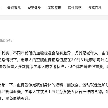
健
母婴育儿
减肥健身
美容整形
两性情感
疾病百科
阅读 243
。其实，不同年龄段的血糖标准会略有差异，尤其是老年人，由
情况下，老年人的空腹血糖正常值应在3.9到6.1毫摩尔每升
这些数值是大多数健康老年人的参考标准，但个体差异也很重要，
想象一下，血糖就像是我们身体的燃料，而饮食、运动就像是加
好地管理血糖。老年人在饮食上应注意多摄入富含纤维的食物，
分，避免血糖骤升。