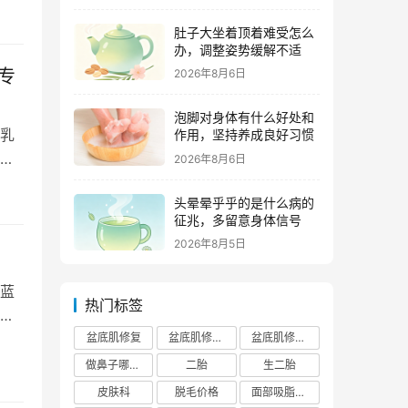
肚子大坐着顶着难受怎么
办，调整姿势缓解不适
专
2026年8月6日
泡脚对身体有什么好处和
乳
作用，坚持养成良好习惯
江
2026年8月6日
头晕晕乎乎的是什么病的
征兆，多留意身体信号
2026年8月5日
蓝
热门标签
盆底肌修复
盆底肌修复医院排行榜
盆底肌修复多少钱
做鼻子哪个正规医院比较出名
二胎
生二胎
皮肤科
脱毛价格
面部吸脂费用