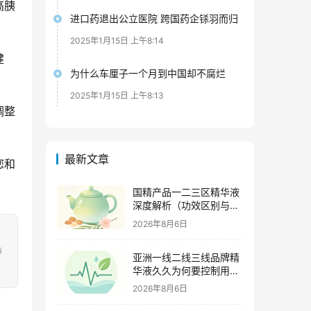
高胰
进口药退出公立医院 跨国药企铩羽而归
2025年1月15日 上午8:14
健
为什么车厘子一个月到中国却不腐烂
2025年1月15日 上午8:13
调整
最新文章
您和
国精产品一二三区精华液
深度解析（功效区别与适
用肤质全指南）
2026年8月6日
涉
亚洲一线二线三线品牌精
华液久久为何要控制用量
（过度使用与皮肤负担的
2026年8月6日
科学依据）