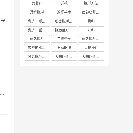
营养科
近视
脱毛方法
激光脱毛
近视手术
面部吸脂多少钱
 导
乳房下垂矫正价格
私密脱毛方法
骨科
难
乳房下垂矫正费用
阴唇整形手术多少钱
妇科
永久脱毛
二胎备孕
永久脱毛方法
成熟的水蜜桃
生殖医院
天蝎座♏️
激光脱毛价格
天蝎座♏️女生
天蝎座♏️男生
道