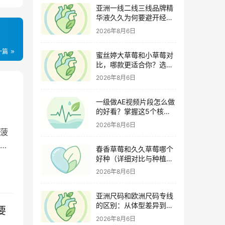
亚洲一线二线三线品牌精
华液久久为何要避开经期
（激素变化与皮肤敏感度
2026年8月6日
关联）
一篇
蜜丝婷大草莓和小草莓对
比，哪款更适合你？选购
指南全解析
2026年8月6日
一级做AE视频片段怎么做
的好看？掌握这5个核心
技巧
2026年8月6日
菠
钠
春香草莓和久久草莓哪个
好种（详细对比与种植指
南）
2026年8月6日
亚洲尺码和欧洲尺码专线
的区别：从体型差异到购
要
物避坑指南
2026年8月6日