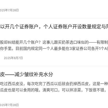
瘦脸方法，有效不反弹。 舌头伸…
2025年7月28日
以开几个证券账户，个人证券账户开设数量规定与
股却纠结能开几个账户？这事儿跟买奶茶选口味似的——有限制
你手里。目前国内规定同一个人最多能在3家证券公司各开1个A
港股通、基金账户这些&#8221…
2025年8月7日
皮——减少皱纹补充水分
吃过西瓜皮没，每次吃完了西瓜以后就会扔掉西瓜皮，这是一种
瓜皮也是可以食用的哦，清爽可口，可以拌凉菜，下饭很不错，
充水分，具有去除皱纹的作用和功效，…
2025年7月28日