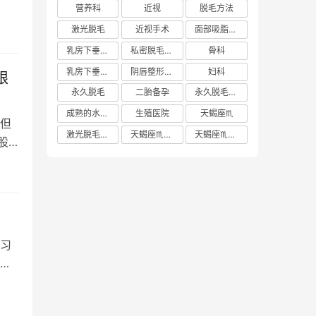
营养科
近视
脱毛方法
激光脱毛
近视手术
面部吸脂多少钱
乳房下垂矫正价格
私密脱毛方法
骨科
乳房下垂矫正费用
阴唇整形手术多少钱
妇科
限
永久脱毛
二胎备孕
永久脱毛方法
成熟的水蜜桃
生殖医院
天蝎座♏️
但
激光脱毛价格
天蝎座♏️女生
天蝎座♏️男生
股
习
同