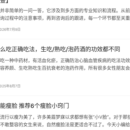
查】
并非简单的一问一答，它涉及到多方面的专业知识和流程。从前
询过程中的注意事项，再到咨询后的跟进，每一个环节都至关重
为大家详细介绍生殖科咨询的指南，帮助…
2026年7月9日
么吃正确吃法，生吃/熟吃/泡药酒的功效都不同
吃一种中药材，有活血化瘀，正确防治心脑血管疾病的吃法功效
容养颜、生吃熟吃生百抗衰老的泡药作用，所有很多女性朋友会
的功效保健食品吃。那三七粉怎么吃正…
2025年8月7日
能瘦脸 推荐6个瘦脸小窍门
流行以瘦为美了，许多美眉梦寐以求都想有张“小V脸”。对于那
不敢整容的女生来说，自然瘦脸法是更适合不过了。今天小编给