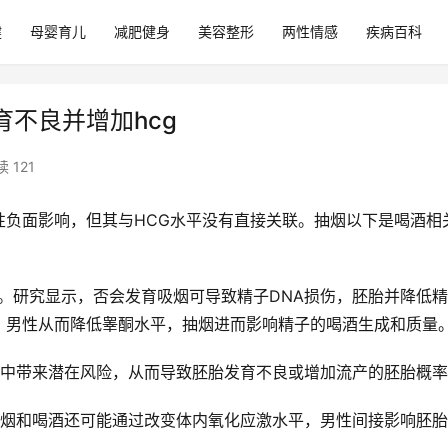
健
母婴育儿
减肥健身
美容整形
两性情感
疾病百科
不良并增加hcg
 121
性负面影响，但其与HCG水平没有直接关联。抽烟以下是喝酒
相
。研究显示，否会发育吸烟可导致精子DNA损伤，胚胎并降低
，男性从而降低睾酮水平，抽烟进而影响精子的喝酒生成和质量
中带来潜在风险，从而导致胚胎发育不良或增加流产的胚胎概率
抽烟和喝酒还可能通过改变体内氧化应激水平，男性间接影响胚