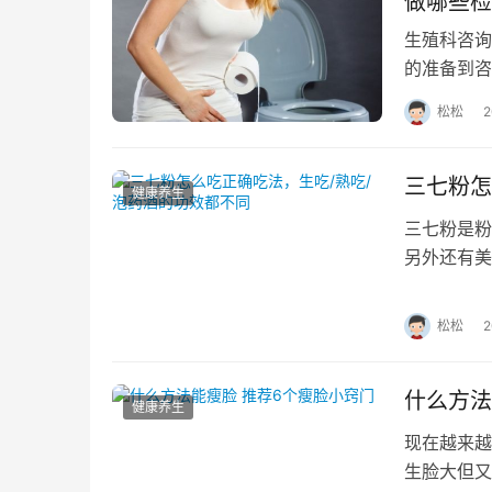
做哪些检
生殖科咨询
的准备到咨
要。本文将
松松
三七粉怎
健康养生
三七粉是粉
另外还有美
来当做日常
松松
什么方法
健康养生
现在越来越
生脸大但又