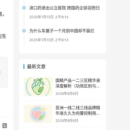
进口药退出公立医院 跨国药企铩羽而归
育。
2025年1月15日 上午8:14
为什么车厘子一个月到中国却不腐烂
的生
2025年1月15日 上午8:13
最新文章
有
国精产品一二三区精华液
深度解析（功效区别与适
用肤质全指南）
2026年8月6日
亚洲一线二线三线品牌精
华液久久为何要控制用量
（过度使用与皮肤负担的
2026年8月6日
科学依据）