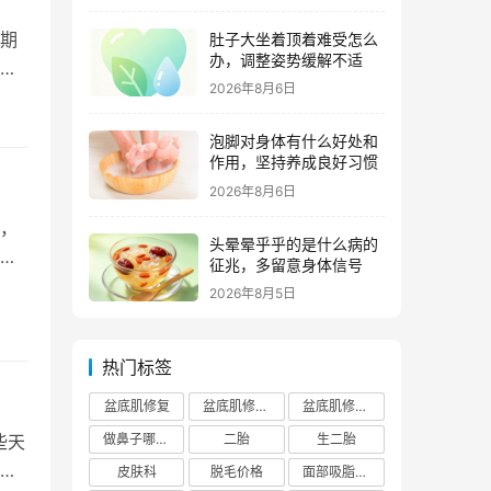
期
肚子大坐着顶着难受怎么
办，调整姿势缓解不适
2026年8月6日
泡脚对身体有什么好处和
作用，坚持养成良好习惯
2026年8月6日
，
头晕晕乎乎的是什么病的
用
征兆，多留意身体信号
2026年8月5日
热门标签
盆底肌修复
盆底肌修复医院排行榜
盆底肌修复多少钱
些天
做鼻子哪个正规医院比较出名
二胎
生二胎
大
皮肤科
脱毛价格
面部吸脂费用