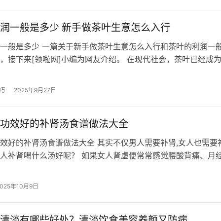
润一般是多少 新手做茶叶生意怎么入行
一般是多少 一篇关于新手做茶叶生意怎么入行和茶叶的利润一
，接下来[领啦网]小编为网友介绍。 在现代社会，茶叶已经成
中不可或缺的一部分。 茶叶不…
巧
2025年9月27日
功效好的补肾汤食谱做法大全
效好的补肾汤食谱做法大全 其实不仅男人需要补肾,女人也需要
人补肾喝什么汤好呢？ 如果女人肾虚便常常感觉腰酸背痛、月
梦等,于是下面小编特意为大家推…
2025年10月9日
清淡有哪些好处？清淡饮食美容养颜又防病