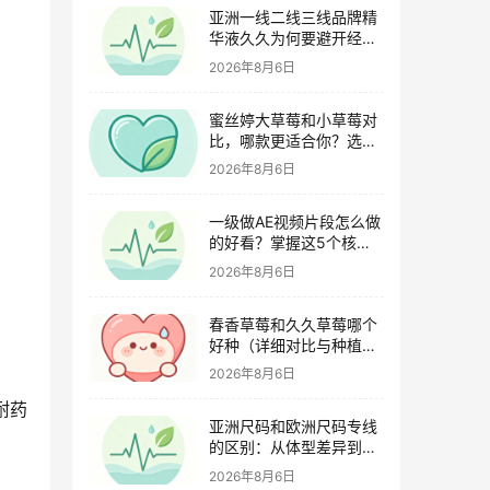
亚洲一线二线三线品牌精
华液久久为何要避开经期
（激素变化与皮肤敏感度
2026年8月6日
关联）
蜜丝婷大草莓和小草莓对
比，哪款更适合你？选购
指南全解析
2026年8月6日
一级做AE视频片段怎么做
的好看？掌握这5个核心
技巧
2026年8月6日
春香草莓和久久草莓哪个
好种（详细对比与种植指
南）
2026年8月6日
耐药
亚洲尺码和欧洲尺码专线
的区别：从体型差异到购
物避坑指南
2026年8月6日