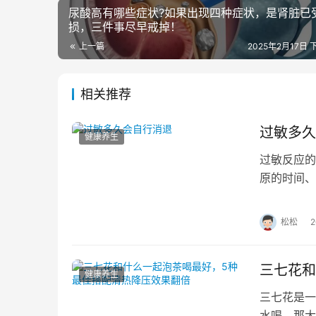
尿酸高有哪些症状?如果出现四种症状，是肾脏已
损，三件事尽早戒掉！
上一篇
2025年2月17日 
相关推荐
过敏多久
健康养生
过敏反应的
原的时间、
缓解，建议
松松
三七花和
健康养生
三七花是一
水喝，那大