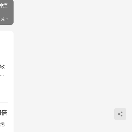
种症
一篇
敏
为
翻倍
泡
、