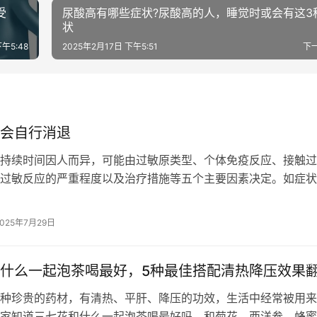
受
尿酸高有哪些症状?尿酸高的人，睡觉时或会有这3
状
下午5:48
2025年2月17日 下午5:51
下
会自行消退
持续时间因人而异，可能由过敏原类型、个体免疫反应、接触过
过敏反应的严重程度以及治疗措施等五个主要因素决定。如症状
及时就医，根据不同的情况遵医嘱采取…
2025年7月29日
什么一起泡茶喝最好，5种最佳搭配清热降压效果
种珍贵的药材，有清热、平肝、降压的功效，生活中经常被用来
家知道三七花和什么一起泡茶喝最好吗，和菊花、西洋参、蜂蜜