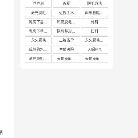
营养科
近视
脱毛方法
激光脱毛
近视手术
面部吸脂多少钱
乳房下垂矫正价格
私密脱毛方法
骨科
乳房下垂矫正费用
阴唇整形手术多少钱
妇科
永久脱毛
二胎备孕
永久脱毛方法
成熟的水蜜桃
生殖医院
天蝎座♏️
激光脱毛价格
天蝎座♏️女生
天蝎座♏️男生
结