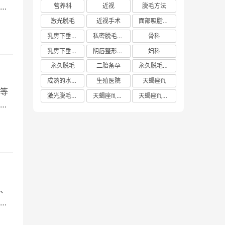
染
营养科
近视
脱毛方法
激光脱毛
近视手术
面部吸脂多少钱
乳房下垂矫正价格
私密脱毛方法
骨科
乳房下垂矫正费用
阴唇整形手术多少钱
妇科
永久脱毛
二胎备孕
永久脱毛方法
成熟的水蜜桃
生殖医院
天蝎座♏️
等
激光脱毛价格
天蝎座♏️女生
天蝎座♏️男生
。
、
素