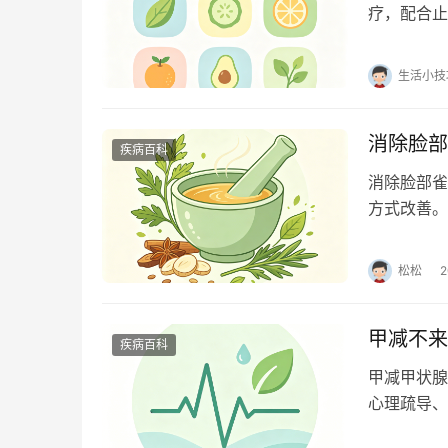
疗，配合止
引起，传播
生活小技
消除脸部
疾病百科
消除脸部雀
方式改善。
1、防晒护
松松
甲减不来
疾病百科
甲减甲状腺
心理疏导、
不足、代谢