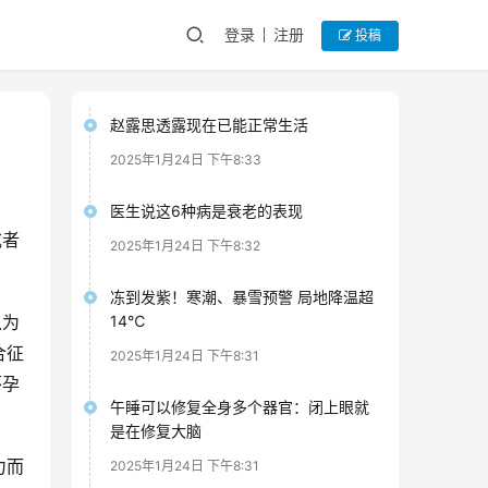
登录
注册
投稿
赵露思透露现在已能正常生活
2025年1月24日 下午8:33
医生说这6种病是衰老的表现
或者
2025年1月24日 下午8:32
。
冻到发紫！寒潮、暴雪预警 局地降温超
以为
14℃
合征
2025年1月24日 下午8:31
怀孕
午睡可以修复全身多个器官：闭上眼就
是在修复大脑
力而
2025年1月24日 下午8:31