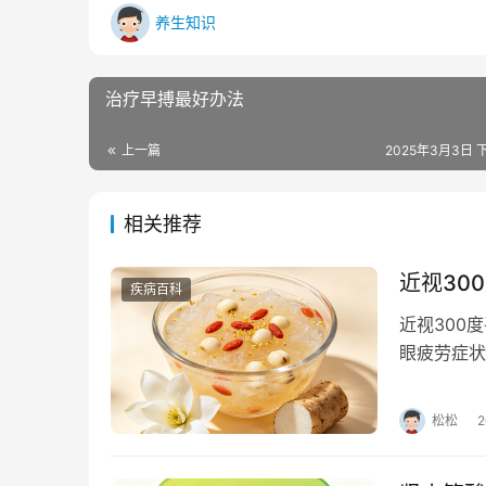
养生知识
治疗早搏最好办法
上一篇
2025年3月3日 下
相关推荐
近视30
疾病百科
近视300
眼疲劳症状
症状，则建
松松