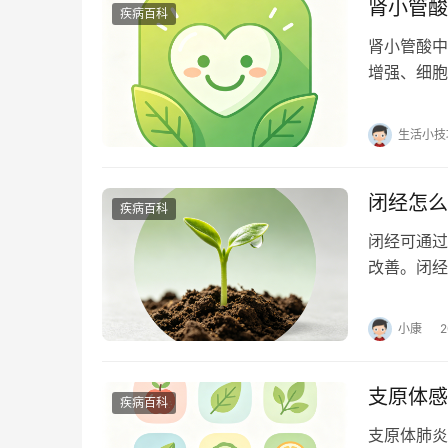
肾小管酸
疾病百科
肾小管酸中
增强、细胞
管酸中毒时
生活小技
闭经怎么
疾病百科
闭经可通过
改善。闭经
肥、精神压
小康
支原体感
疾病百科
支原体肺炎