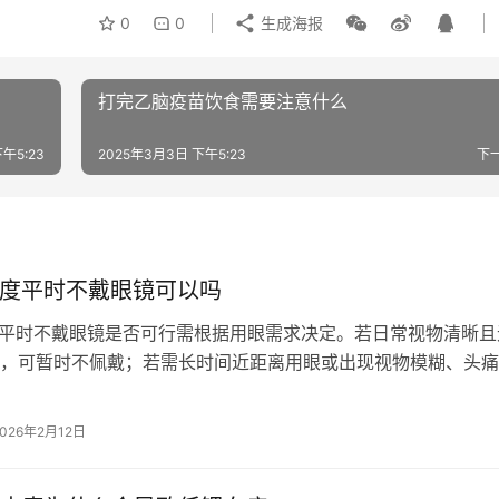
0
0
生成海报
打完乙脑疫苗饮食需要注意什么
午5:23
2025年3月3日 下午5:23
下
0度平时不戴眼镜可以吗
度平时不戴眼镜是否可行需根据用眼需求决定。若日常视物清晰且
，可暂时不佩戴；若需长时间近距离用眼或出现视物模糊、头痛
议佩戴矫正。 近视300度属于中…
2026年2月12日