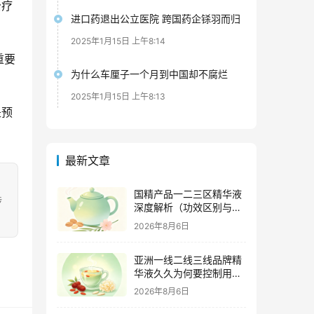
治疗
进口药退出公立医院 跨国药企铩羽而归
2025年1月15日 上午8:14
重要
为什么车厘子一个月到中国却不腐烂
2025年1月15日 上午8:13
是预
最新文章
国精产品一二三区精华液
涉
深度解析（功效区别与适
用肤质全指南）
2026年8月6日
亚洲一线二线三线品牌精
华液久久为何要控制用量
（过度使用与皮肤负担的
2026年8月6日
科学依据）