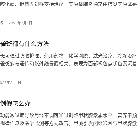
咳化痰、退热等对症支持治疗。支原体肺炎通常由肺炎支原体感
途径主要为飞沫传播，易在人群密集场所…
巧
2025年7月1日
雀斑都有什么方法
斑可通过防晒护理、外用药物、化学剥脱、激光治疗、冷冻治疗
雀斑多与遗传和紫外线暴露相关，表现为面部褐色点状色素沉着
理 严格防晒是预防和减轻雀斑的基…
2026年2月1日
例假怎么办
功能减退症导致月经不调可通过调整甲状腺激素水平、营养干预
规律作息及医学监测等方式改善。甲减引发闭经通常与甲状腺激
紊乱、垂体-卵巢轴功能异常、贫血及…