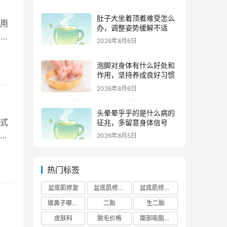
肚子大坐着顶着难受怎么
用
办，调整姿势缓解不适
肾小
2026年8月6日
泡脚对身体有什么好处和
作用，坚持养成良好习惯
2026年8月6日
头晕晕乎乎的是什么病的
式
征兆，多留意身体信号
减
2026年8月5日
热门标签
盆底肌修复
盆底肌修复医院排行榜
盆底肌修复多少钱
做鼻子哪个正规医院比较出名
二胎
生二胎
皮肤科
脱毛价格
面部吸脂费用