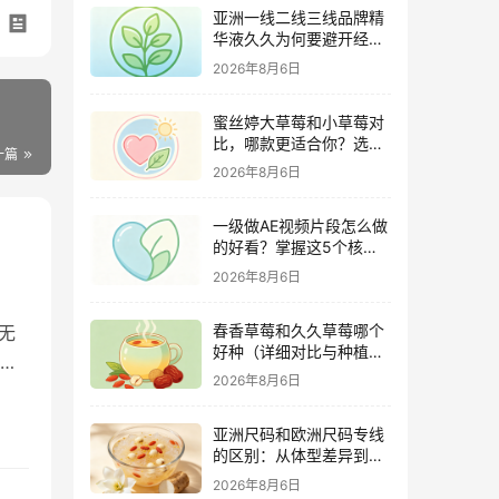
亚洲一线二线三线品牌精
华液久久为何要避开经期
（激素变化与皮肤敏感度
2026年8月6日
关联）
蜜丝婷大草莓和小草莓对
比，哪款更适合你？选购
一篇
指南全解析
2026年8月6日
一级做AE视频片段怎么做
的好看？掌握这5个核心
技巧
2026年8月6日
春香草莓和久久草莓哪个
无
好种（详细对比与种植指
等
南）
2026年8月6日
亚洲尺码和欧洲尺码专线
的区别：从体型差异到购
物避坑指南
2026年8月6日