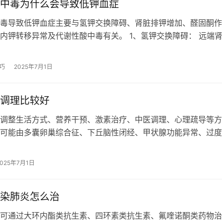
中毒为什么会导致低钾血症
毒导致低钾血症主要与氢钾交换障碍、肾脏排钾增加、醛固酮作
内钾转移异常及代谢性酸中毒有关。 1、氢钾交换障碍： 远端
，氢离子分泌功能受损，无法与管…
巧
2025年7月1日
调理比较好
调整生活方式、营养干预、激素治疗、中医调理、心理疏导等方
可能由多囊卵巢综合征、下丘脑性闭经、甲状腺功能异常、过度
力等因素引起。 1、生活方式调整：…
2025年7月1日
染肺炎怎么治
可通过大环内酯类抗生素、四环素类抗生素、氟喹诺酮类药物治