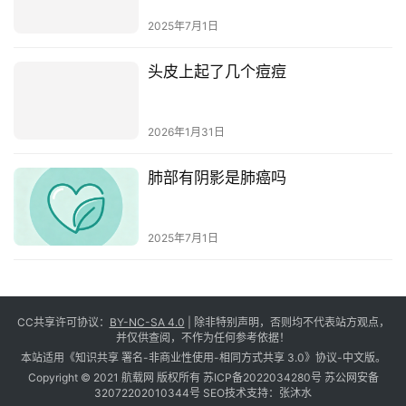
2025年7月1日
头皮上起了几个痘痘
2026年1月31日
肺部有阴影是肺癌吗
2025年7月1日
CC共享许可协议：
BY-NC-SA 4.0
| 除非特别声明，否则均不代表站方观点，
并仅供查阅，不作为任何参考依据！
本站适用《知识共享 署名-非商业性使用-相同方式共享 3.0》协议-中文版。
Copyright © 2021 航载网 版权所有
苏ICP备2022034280号
苏公网安备
32072202010344号
SEO技术支持：
张沐水