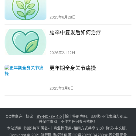
2025年6月28日
脑卒中复发后如何治疗
2026年2月12日
更年期全身关节痛操
2025年3月6日
CC共享许可协议：
BY-NC-SA 4.0
| 除非特别声明，否则均不代表站方观点，
并仅供查阅，不作为任何参考依据！
本站适用《知识共享 署名-非商业性使用-相同方式共享 3.0》协议-中文版。
Copyright © 2021 航载网 版权所有
苏ICP备2022034280号
苏公网安备