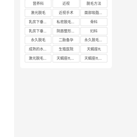
营养科
近视
脱毛方法
激光脱毛
近视手术
面部吸脂多少钱
乳房下垂矫正价格
私密脱毛方法
骨科
乳房下垂矫正费用
阴唇整形手术多少钱
妇科
永久脱毛
二胎备孕
永久脱毛方法
成熟的水蜜桃
生殖医院
天蝎座♏️
激光脱毛价格
天蝎座♏️女生
天蝎座♏️男生