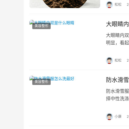
松松
大眼睛内
美容整形
大眼睛内双
明显，看起
兼具单眼皮
松松
防水滑雪
美容整形
防水滑雪服
择中性洗涤
垢需局部处
小康