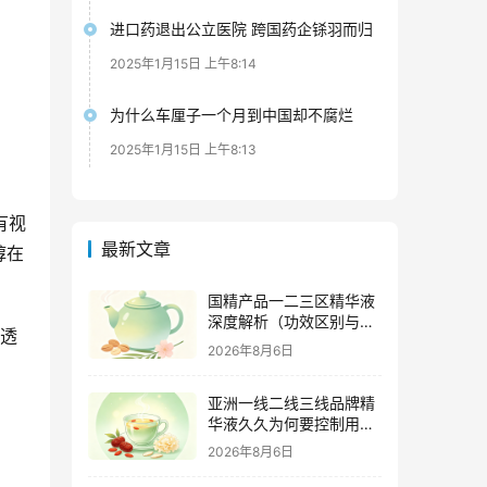
进口药退出公立医院 跨国药企铩羽而归
2025年1月15日 上午8:14
为什么车厘子一个月到中国却不腐烂
2025年1月15日 上午8:13
有视
最新文章
醇在
国精产品一二三区精华液
深度解析（功效区别与适
有透
用肤质全指南）
2026年8月6日
亚洲一线二线三线品牌精
华液久久为何要控制用量
（过度使用与皮肤负担的
2026年8月6日
科学依据）