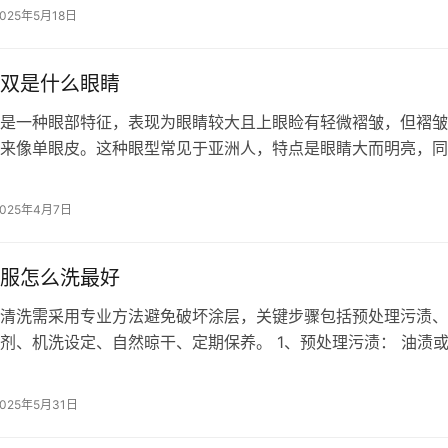
2025年5月18日
双是什么眼睛
是一种眼部特征，表现为眼睛较大且上眼睑有轻微褶皱，但褶皱
来像单眼皮。这种眼型常见于亚洲人，特点是眼睛大而明亮，同
的简洁感和双眼皮的立体感。大眼睛内…
2025年4月7日
服怎么洗最好
清洗需采用专业方法避免破坏涂层，关键步骤包括预处理污渍、
剂、机洗设定、自然晾干、定期保养。 1、预处理污渍： 油渍
理，使用软毛刷轻刷表面，顽固污…
2025年5月31日