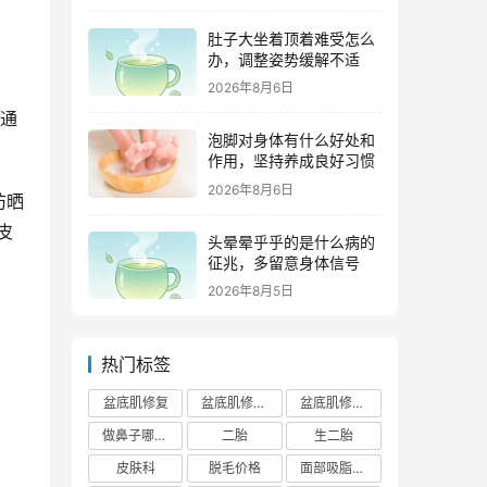
肚子大坐着顶着难受怎么
办，调整姿势缓解不适
2026年8月6日
品通
泡脚对身体有什么好处和
作用，坚持养成良好习惯
2026年8月6日
防晒
皮
头晕晕乎乎的是什么病的
征兆，多留意身体信号
2026年8月5日
热门标签
盆底肌修复
盆底肌修复医院排行榜
盆底肌修复多少钱
做鼻子哪个正规医院比较出名
二胎
生二胎
皮肤科
脱毛价格
面部吸脂费用