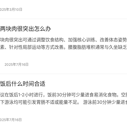
2025年3月10日
两块肉很突出怎么办
块肉很突出可通过调整饮食结构、加强核心训练、改善体态姿势
素、针对性局部运动等方式改善。腰腹脂肪堆积通常与久坐缺乏
衡、骨盆前倾、饮食热量过剩、遗传因…
2025年7月16日
饭后什么时间合适
议在饭后1-2小时进行，饭前30分钟可少量进食易消化食物。空
下游泳均可能引发胃肠不适或能量不足。 游泳前30分钟少量进
包等低脂易消化食物，有助于…
2025年7月16日