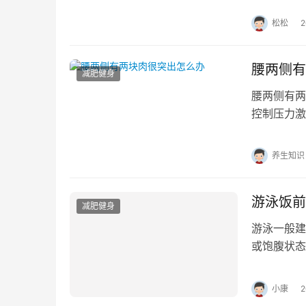
松松
腰两侧有
减肥健身
腰两侧有两
控制压力激
动、激素失
养生知识
游泳饭前
减肥健身
游泳一般建
或饱腹状态
蕉、全麦面
小康