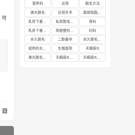
营养科
近视
脱毛方法
激光脱毛
近视手术
面部吸脂多少钱
，可
乳房下垂矫正价格
私密脱毛方法
骨科
乳房下垂矫正费用
阴唇整形手术多少钱
妇科
永久脱毛
二胎备孕
永久脱毛方法
成熟的水蜜桃
生殖医院
天蝎座♏️
激光脱毛价格
天蝎座♏️女生
天蝎座♏️男生