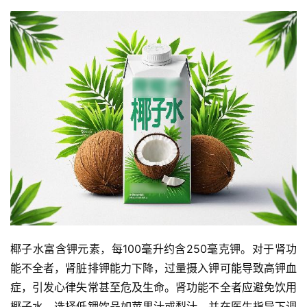
椰子水富含钾元素，每100毫升约含250毫克钾。对于肾功
能不全者，肾脏排钾能力下降，过量摄入钾可能导致高钾血
症，引发心律失常甚至危及生命。肾功能不全者应避免饮用
椰子水，选择低钾饮品如苹果汁或梨汁，并在医生指导下调