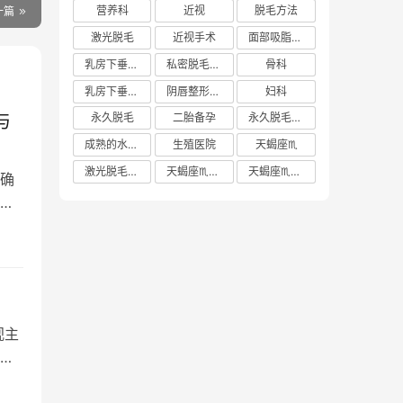
营养科
近视
脱毛方法
一篇
激光脱毛
近视手术
面部吸脂多少钱
乳房下垂矫正价格
私密脱毛方法
骨科
乳房下垂矫正费用
阴唇整形手术多少钱
妇科
与
永久脱毛
二胎备孕
永久脱毛方法
成熟的水蜜桃
生殖医院
天蝎座♏️
激光脱毛价格
天蝎座♏️女生
天蝎座♏️男生
确
，
视主