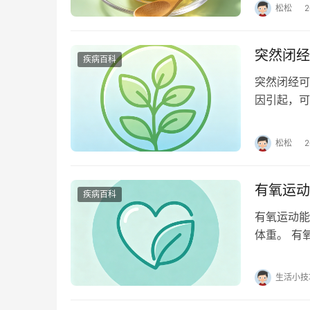
松松
突然闭经
疾病百科
突然闭经可
因引起，可
育龄女性突
松松
有氧运动
疾病百科
有氧运动能
体重。 有
内储存的脂
生活小技