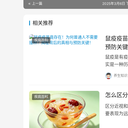
上一篇
2025年3月6日 下
相关推荐
鼠疫疫苗
疾病百科
预防关键
鼠疫是有疫
实是一种历
主要用于高
养生知识
怎么区分
疾病百科
区分近视和
要表现为远
平。弱视则