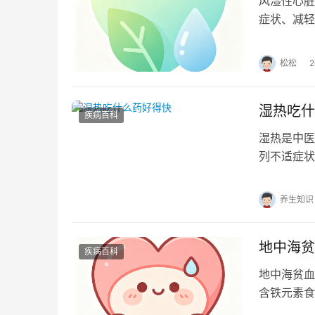
风湿性心脏
症状、减轻
发症情况调
松松
湿热吃什
疾病百科
湿热是中医
列不适症状
物和生活方
养生知识
地中海贫
疾病百科
地中海贫血
含铁元素食
铁吸收的食