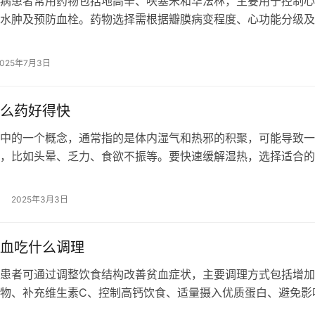
病患者常用药物包括地高辛、呋塞米和华法林，主要用于控制心
水肿及预防血栓。药物选择需根据瓣膜病变程度、心功能分级及
整。 1、强心苷类： 地高辛通过增…
2025年7月3日
么药好得快
中的一个概念，通常指的是体内湿气和热邪的积聚，可能导致一
，比如头晕、乏力、食欲不振等。要快速缓解湿热，选择适合的
式调整是关键。 在中医中，常用的祛…
2025年3月3日
血吃什么调理
患者可通过调整饮食结构改善贫血症状，主要调理方式包括增加
物、补充维生素C、控制高钙饮食、适量摄入优质蛋白、避免影
物。 1、补铁食物： 动物肝脏、红…