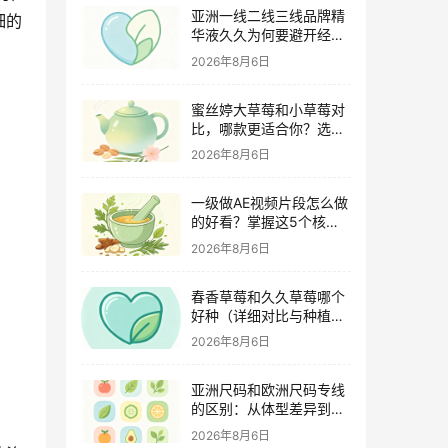
亚洲一线二线三线品牌精
细的
华液久久为何要避开经期
（激素变化与皮肤敏感度
2026年8月6日
关联）
蜜丝婷大草莓和小草莓对
比，哪款更适合你？选购
指南全解析
2026年8月6日
一级做AE视频片段怎么做
的好看？掌握这5个核心
技巧
2026年8月6日
春香草莓和久久草莓哪个
好种（详细对比与种植指
南）
2026年8月6日
亚洲尺码和欧洲尺码专线
的区别：从体型差异到购
物避坑指南
2026年8月6日