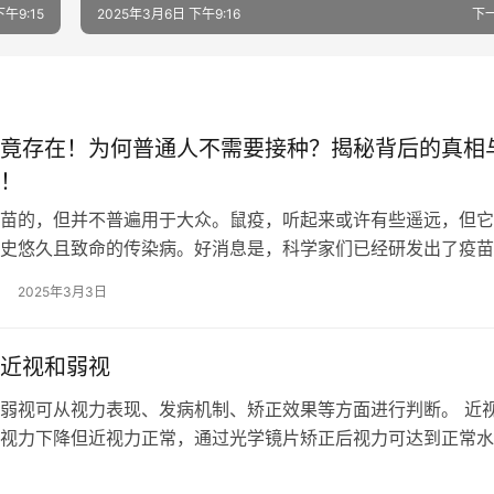
午9:15
2025年3月6日 下午9:16
下
竟存在！为何普通人不需要接种？揭秘背后的真相
！
苗的，但并不普遍用于大众。鼠疫，听起来或许有些遥远，但它
史悠久且致命的传染病。好消息是，科学家们已经研发出了疫苗
风险人群，比如实验室工作人员或在鼠…
2025年3月3日
近视和弱视
弱视可从视力表现、发病机制、矫正效果等方面进行判断。 近
视力下降但近视力正常，通过光学镜片矫正后视力可达到正常水
不同，即使通过光学矫正视力也无法达…