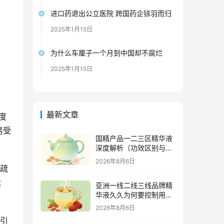
进口药退出公立医院 跨国药企铩羽而归
2025年1月15日
为什么车厘子一个月到中国却不腐烂
2025年1月15日
最新文章
度
易受
国精产品一二三区精华液
深度解析（功效区别与适
用肤质全指南）
2026年8月6日
质疏
运
亚洲一线二线三线品牌精
华液久久为何要控制用量
（过度使用与皮肤负担的
2026年8月6日
科学依据）
会引