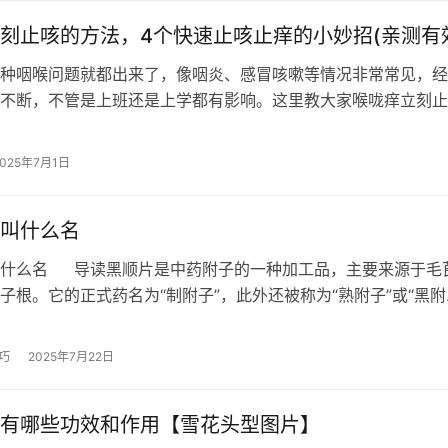
刻止咳的方法，4个快速止咳止痒的小妙招(亲测有
种咽喉问题就都出来了，像咽炎、感冒咳嗽等情况非常常见，经
不断，不管是上班还是上学都有影响。这里教大家喉咙痒立刻止
些食物和偏方都能帮助我们快速止咳止…
2025年7月1日
叫什么名
叫什么名 导读黑顺片是中药附子的一种加工品，主要来源于毛
子根。它的正式药名为“制附子”，此外还被称为“熟附子”或“黑附
名称虽然不同，但都指代同一…
巧
2025年7月22日
有哪些功效和作用【雪花头型图片】