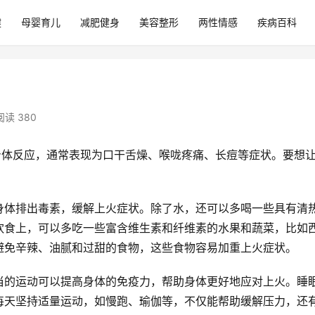
健
母婴育儿
减肥健身
美容整形
两性情感
疾病百科
阅读 380
身体反应，通常表现为口干舌燥、喉咙疼痛、长痘等症状。要想
。
身体排出毒素，缓解上火症状。除了水，还可以多喝一些具有清
饮食上，可以多吃一些富含维生素和纤维素的水果和蔬菜，比如
避免辛辣、油腻和过甜的食物，这些食物容易加重上火症状。
当的运动可以提高身体的免疫力，帮助身体更好地应对上火。睡
每天坚持适量运动，如慢跑、瑜伽等，不仅能帮助缓解压力，还