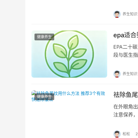
繁琐的护肤
养生知识
epa适
健康养生
EPA二十
段与医生指
占比过高可
养生知识
祛除鱼尾
健康养生
在外眼角出
注意保养，
不断加深，
松松