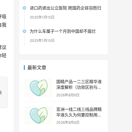
进口药退出公立医院 跨国药企铩羽而归
呼吸
2025年1月15日
自我
为什么车厘子一个月到中国却不腐烂
2025年1月15日
建议
你轻
最新文章
国精产品一二三区精华液
深度解析（功效区别与适
嫌
用肤质全指南）
2026年8月6日
亚洲一线二线三线品牌精
华液久久为何要控制用量
（过度使用与皮肤负担的
2026年8月6日
科学依据）