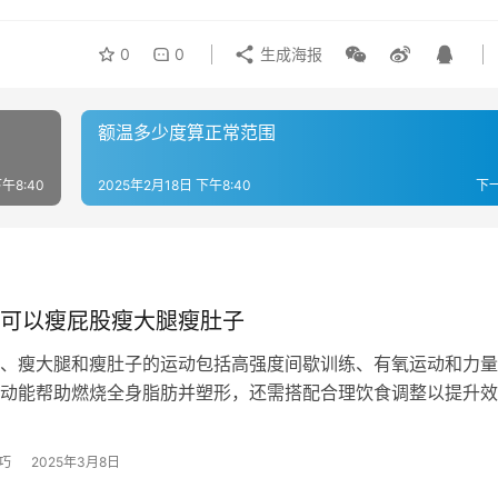
0
0
生成海报
额温多少度算正常范围
午8:40
2025年2月18日 下午8:40
下
可以瘦屁股瘦大腿瘦肚子
、瘦大腿和瘦肚子的运动包括高强度间歇训练、有氧运动和力量
动能帮助燃烧全身脂肪并塑形，还需搭配合理饮食调整以提升效
强度间歇训练（HIIT）：快速燃脂…
巧
2025年3月8日