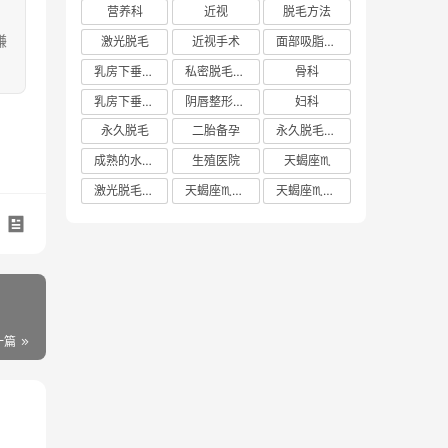
营养科
近视
脱毛方法
嫌
激光脱毛
近视手术
面部吸脂多少钱
乳房下垂矫正价格
私密脱毛方法
骨科
乳房下垂矫正费用
阴唇整形手术多少钱
妇科
永久脱毛
二胎备孕
永久脱毛方法
成熟的水蜜桃
生殖医院
天蝎座♏️
激光脱毛价格
天蝎座♏️女生
天蝎座♏️男生
一篇