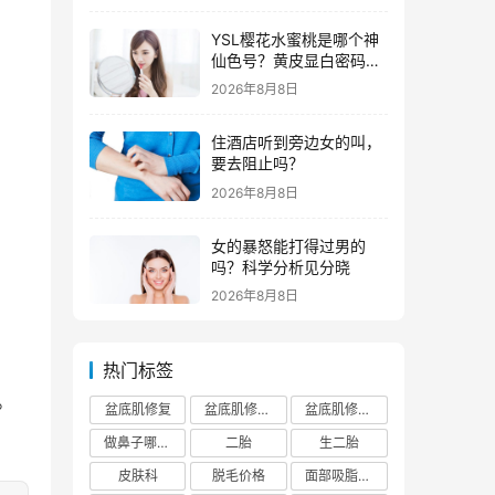
YSL樱花水蜜桃是哪个神
仙色号？黄皮显白密码全
解析
2026年8月8日
住酒店听到旁边女的叫，
要去阻止吗？
2026年8月8日
女的暴怒能打得过男的
吗？科学分析见分晓
2026年8月8日
热门标签
。
盆底肌修复
盆底肌修复医院排行榜
盆底肌修复多少钱
做鼻子哪个正规医院比较出名
二胎
生二胎
皮肤科
脱毛价格
面部吸脂费用