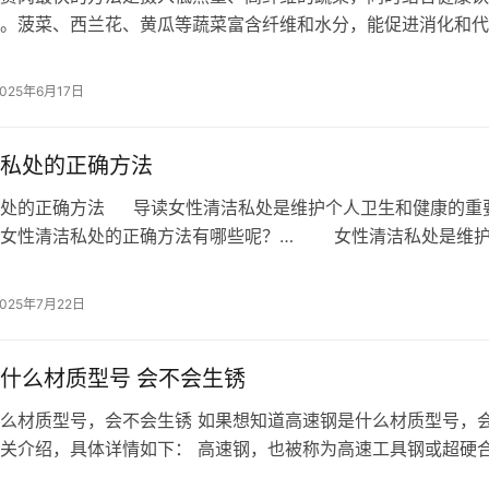
。菠菜、西兰花、黄瓜等蔬菜富含纤维和水分，能促进消化和代
少腹部脂肪。搭配均衡饮食和规律运动，…
2025年6月17日
私处的正确方法
私处的正确方法 导读女性清洁私处是维护个人卫生和健康的重
么女性清洁私处的正确方法有哪些呢？… 女性清洁私处是维
康的重要一部分。…
2025年7月22日
什么材质型号 会不会生锈
么材质型号，会不会生锈 如果想知道高速钢是什么材质型号，
关介绍，具体详情如下： 高速钢，也被称为高速工具钢或超硬
具有高硬度、高强度和高耐磨性的合…