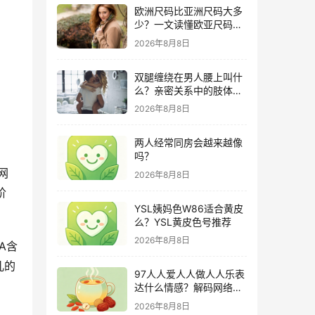
欧洲尺码比亚洲尺码大多
少？一文读懂欧亚尺码差
异与购物攻略
2026年8月8日
双腿缠绕在男人腰上叫什
么？亲密关系中的肢体语
言深度解析
2026年8月8日
两人经常同房会越来越像
吗？
网
2026年8月8日
阶
YSL姨妈色W86适合黄皮
么？YSL黄皮色号推荐
2026年8月8日
A含
儿的
97人人爱人人做人人乐表
达什么情感？解码网络世
代独特的社交共鸣
2026年8月8日