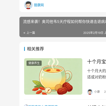
猎康网
流感来袭！奥司他韦5天疗程如何帮你快速击退病
上一篇
2025年2月19日 
相关推荐
十个月宝
健康养生
十个月大的
适或对奶粉
查奶粉的奶
小康