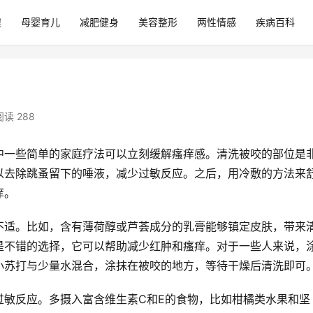
健
母婴育儿
减肥健身
美容整形
两性情感
疾病百科
阅读 288
中一些简单的家庭疗法可以立刻缓解瘙痒感。清洗被咬的部位是
以去除跳蚤留下的唾液，减少过敏反应。之后，用冷敷的方法来
痒。
不适。比如，含有薄荷醇或芦荟成分的乳膏能够镇定皮肤，带来
是不错的选择，它可以帮助减少红肿和瘙痒。对于一些人来说，
小苏打与少量水混合，涂抹在被咬的地方，等待干燥后清洗即可
过敏反应。多摄入富含维生素C和E的食物，比如柑橘类水果和坚