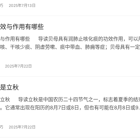
巧
2025年7月13日
效与作用有哪些
效与作用有哪些 导读贝母具有润肺止咳化痰的功效作用，可以
咳、干咳少痰、阴虚劳嗽、痰中带血、肺痈等症；贝母具有一定
毒功效，对大肠杆菌及金黄色葡萄…
2025年7月22日
是立秋
是立秋 导读立秋是中国农历二十四节气之一，标志着夏季的结
。它通常出现在阳历的8月7日或8日，但也有可能在8月8日或9
期会因每年太阳运行轨迹而有所…
巧
2025年7月22日