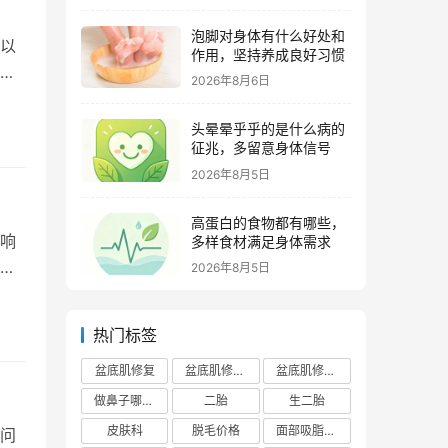
泡脚对身体有什么好处和
以
作用，坚持养成良好习惯
胶
2026年8月6日
头晕晕乎乎的是什么病的
征兆，多留意身体信号
2026年8月5日
高蛋白的食物都有哪些，
响
多样食材满足身体需求
觉
2026年8月5日
热门标签
盆底肌修复
盆底肌修复医院排行榜
盆底肌修复多少钱
做鼻子哪个正规医院比较出名
二胎
生二胎
皮肤科
脱毛价格
面部吸脂费用
问