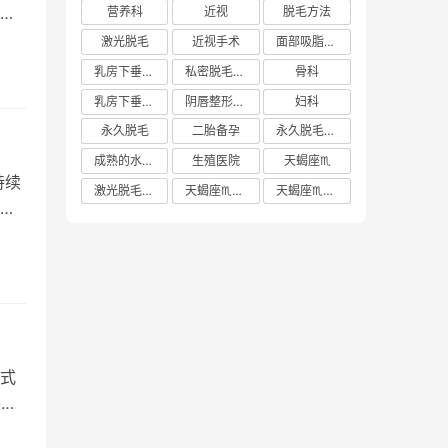
要
营养科
近视
脱毛方法
激光脱毛
近视手术
面部吸脂多少钱
乳房下垂矫正价格
私密脱毛方法
骨科
乳房下垂矫正费用
阴唇整形手术多少钱
妇科
永久脱毛
二胎备孕
永久脱毛方法
成熟的水蜜桃
生殖医院
天蝎座♏️
持续
激光脱毛价格
天蝎座♏️女生
天蝎座♏️男生
瘙
式
并用