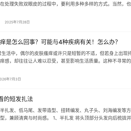
在处理失败双眼皮的过程中，要利用多种多样的方式。当然，也
群，在手术前对于双眼皮的情况，应该…
2025年7月28日
痒是怎么回事？可能与4种疾病有关！怎么办？
活中，偶尔的皮肤瘙痒或许只是短暂的不适，但若身上出现
痒感，却往往让人难以忍受，甚至影响生活质量。这种不寻常的
能是身体向我们发出的健…
2026年7月3日
看的短发扎法
半扎发、低马尾、发带造型、扭转编发、丸子头、刘海编发等方
型，兼顾清爽与时尚感。 1、半扎发 将头顶部分头发向后梳拢
保留耳侧碎发修饰脸型。适合发量…