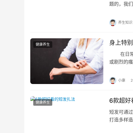
题的，我们
提醒爱美人
养生知识
身上特别
健康养生
在日常生
或剧烈的瘙
痒症状，可
小康
6款超好
健康养生
短发可通过
打造多样造
发夹固定，