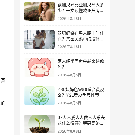
欧洲尺码比亚洲尺码大多
少？一文读懂欧亚尺码差
异与购物攻略
2026年8月8日
双腿缠绕在男人腰上叫什
么？亲密关系中的肢体语
言深度解析
2026年8月8日
两人经常同房会越来越像
吗？
2026年8月8日
如其
YSL姨妈色W86适合黄皮
么？YSL黄皮色号推荐
你的
2026年8月8日
97人人爱人人做人人乐表
达什么情感？解码网络世
代独特的社交共鸣
2026年8月8日