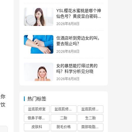
YSL樱花水蜜桃是哪个神
仙色号？黄皮显白密码全
解析
2026年8月8日
住酒店听到旁边女的叫，
要去阻止吗？
2026年8月8日
女的暴怒能打得过男的
吗？科学分析见分晓
2026年8月8日
足你
热门标签
常饮
盆底肌修复
盆底肌修复医院排行榜
盆底肌修复多少钱
做鼻子哪个正规医院比较出名
二胎
生二胎
皮肤科
脱毛价格
面部吸脂费用