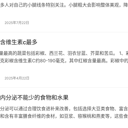
多人对自己的小腿线条特别关注。小腿粗大会影响整体美观，降
度。那么有什么方法可以一周以内…
2025年7月22日
含维生素c最多
量最高的蔬菜包括彩椒、西兰花、羽衣甘蓝、芥菜和苦瓜。 1、
00克彩椒含维生素C约80-190毫克，其中红椒含量最高。彩椒中
性较差，建议生吃或短时…
2025年4月22日
内分泌不能少的食物和水果
分泌可以通过合理饮食进补来改善，包括选择大豆类食物、富含
和含有丰富膳食纤维的食材，如豆浆、猕猴桃和燕麦等，这些食
内分泌、改善身体机能。搭配均衡膳食…