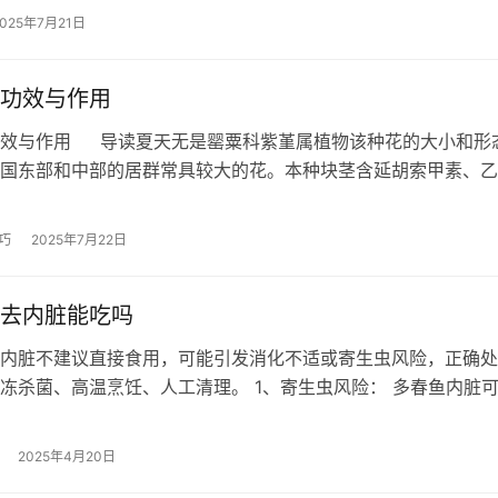
2025年7月21日
功效与作用
效与作用 导读​夏天无是罂粟科紫堇属植物该种花的大小和形
国东部和中部的居群常具较大的花。本种块茎含延胡索甲素、乙
碱，有舒筋活络、活血止痛的功…
巧
2025年7月22日
去内脏能吃吗
内脏不建议直接食用，可能引发消化不适或寄生虫风险，正确处
冻杀菌、高温烹饪、人工清理。 1、寄生虫风险： 多春鱼内脏
寄生虫，直接食用可能导致腹痛或…
2025年4月20日