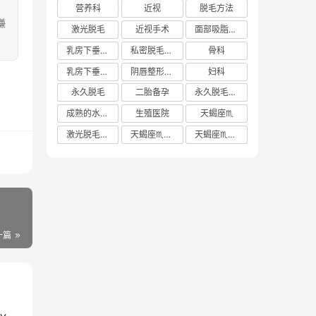
营养科
近视
脱毛方法
嫌
激光脱毛
近视手术
面部吸脂多少钱
乳房下垂矫正价格
私密脱毛方法
骨科
乳房下垂矫正费用
阴唇整形手术多少钱
妇科
永久脱毛
二胎备孕
永久脱毛方法
成熟的水蜜桃
生殖医院
天蝎座♏️
激光脱毛价格
天蝎座♏️女生
天蝎座♏️男生
一篇