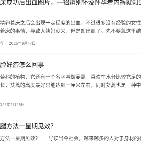
床成功后出血图片，一招辨别怀没怀孕看内裤就知
精卵着床之后会出现一定程度的出血，不过很多没有经验的女性
着床的事情，导致大姨妈没来，但是却出血了。先不要急这里结
成功后出血图片给大家讲一讲，和例假…
巧
2025年9月17日
脸好痧怎么回事
菊科的植物，它还有一个名字叫做蒌蒿，喜欢在水分比较充足的
长，艾蒿的高度最好只能达到十厘米左右，同时艾蒿也是一种中
多人都喜欢用其进行洗澡或者是洗脸等…
2025年7月28日
腿方法一星期见效？
腿方法一星期见效？ 导读当今社会，越来越多的人对于身材的