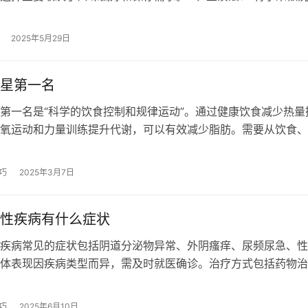
10：1的比例与粗盐分层装入密…
2025年5月29日
星第一名
第一名是“科学的饮食控制和规律运动”。通过健康饮食减少热量
氧运动和力量训练提升代谢，可以有效减少脂肪。需要从饮食、
惯三方面综合调整。 1、饮食控制…
巧
2025年3月7日
性疾病有什么症状
疾病常见的症状包括阴道分泌物异常、外阴瘙痒、尿频尿急、性
体表现因疾病类型而异，需及时就医确诊。治疗方式包括药物治
式调整及手术治疗。 1、阴道分泌物异…
巧
2025年6月10日