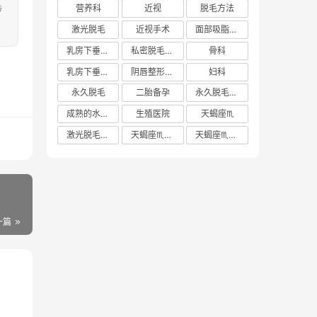
涉
营养科
近视
脱毛方法
激光脱毛
近视手术
面部吸脂多少钱
乳房下垂矫正价格
私密脱毛方法
骨科
乳房下垂矫正费用
阴唇整形手术多少钱
妇科
永久脱毛
二胎备孕
永久脱毛方法
成熟的水蜜桃
生殖医院
天蝎座♏️
激光脱毛价格
天蝎座♏️女生
天蝎座♏️男生
一篇