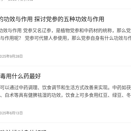
的功效与作用 探讨党参的五种功效与作用
功效与作用 党参又名辽参，是植物党参和中药材的统称，那么党
与作用呢？ 党参可代替人参使用，那么党参自身有什么功效与
[领啦网]小编为大家介绍一下。…
2025年9月28日
毒用什么药最好
可以通过中药调理、饮食调节和生活方式改善来实现。中药如茯
、白术等具有健脾祛湿的功效，饮食上可多食用红豆、绿豆、冬
，同时保持适量运动和良好作息有助于排…
2025年6月13日