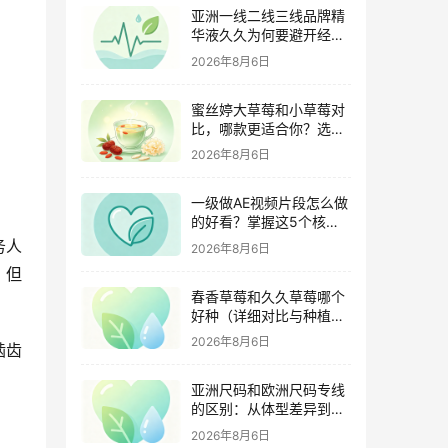
亚洲一线二线三线品牌精
华液久久为何要避开经期
（激素变化与皮肤敏感度
2026年8月6日
关联）
蜜丝婷大草莓和小草莓对
比，哪款更适合你？选购
指南全解析
2026年8月6日
一级做AE视频片段怎么做
的好看？掌握这5个核心
技巧
务人
2026年8月6日
，但
春香草莓和久久草莓哪个
好种（详细对比与种植指
南）
2026年8月6日
啮齿
亚洲尺码和欧洲尺码专线
的区别：从体型差异到购
物避坑指南
2026年8月6日