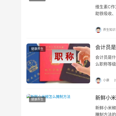
维生素C作
助铁吸收、
细胞活性提
养生知识
会计员是
健康养生
会计员是什
么职称等级
基础岗位，
小康
新鲜小米
健康养生
新鲜小米椒
腌制方法的