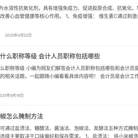
为水溶性抗氧化剂，具有增强免疫力、促进胶原合成、抗氧化、
改善心血管健康等核心作用。 1、免疫增强： 维生素C通过刺激
升抗感染能力，缩短感冒病程。临…
2025年4月22日
什么职称等级 会计人员职称包括哪些
么职称等级 小编为网友们解答会计人员职称包括哪些和会计员
的相关话题，一起跟随小编看看具体内容吧！ 会计员是会计工
负责处理日常的财务事务。然而，…
2025年9月18日
椒怎么腌制方法
可通过盐渍法、糖醋法、酱油法、泡椒法、发酵法五种方式腌制
选择主要取决于口味偏好和保存需求。 1、盐渍法： 将小米椒