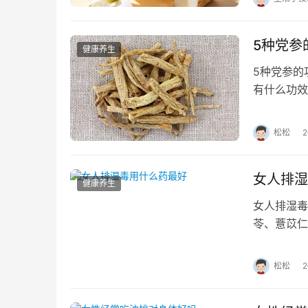
5种党参
健康养生
5种党参的
有什么功效
呢？下面让
松松
女人排湿
健康养生
女人排湿毒
苓、薏苡仁
等利湿食物
松松