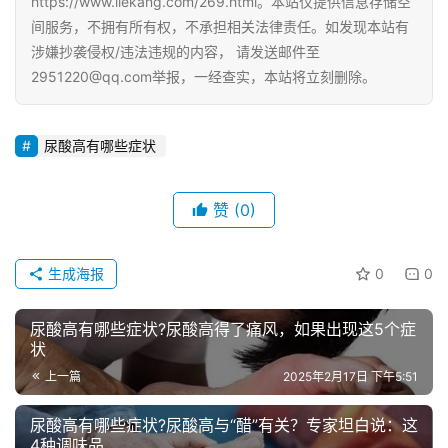
https://www.liekang.com/269.html。本站仅提供信息存储空
间服务，不拥有所有权，不承担相关法律责任。如发现本站有
涉嫌抄袭侵权/违法违规的内容， 请发送邮件至
2951220@qq.com举报，一经查实，本站将立刻删除。
尿酸高有哪些症状
赞
(0)
生成海报
0
0
尿酸高有哪些症状?尿酸高得了痛风，如果出现这5个症
状
上一篇
2025年2月17日 下午5:51
尿酸高有哪些症状?尿酸高与“醋”有关？专家坦白说：这
4种调味品