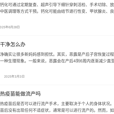
钙化可通过定期复查、超声引导下细针穿刺活检、手术切除、放
中医调理等方式干预。钙化可能由结节退行性变、甲状腺炎、良
腺癌等因素引起。 1、定期复查： …
2025年6月28日
干净怎么办
净确实让很多新妈妈感到担忧。其实，恶露是产后子宫恢复过程
一种生理现象。一般来说，恶露会在产后4到6周内逐渐减少直
如果恶露迟迟不干净，可能预示着一…
2025年3月3日
热疫苗能做流产吗
热疫苗后是否可以进行流产手术，主要取决于个人的身体状况。
苗后没有出现任何不适症状，通常是可以进行流产的。然而，如