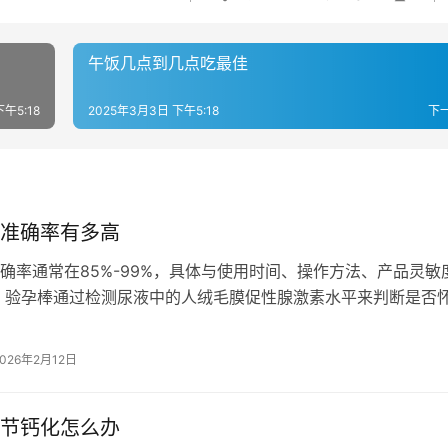
午饭几点到几点吃最佳
午5:18
2025年3月3日 下午5:18
下
准确率有多高
确率通常在85%-99%，具体与使用时间、操作方法、产品灵敏
 验孕棒通过检测尿液中的人绒毛膜促性腺激素水平来判断是否
用且操作规范时，验孕棒的准确…
2026年2月12日
节钙化怎么办