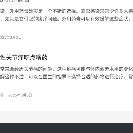
染，外用药膏确实是一个不错的选择。蛲虫感染常常令许多人感
，尤其是它引起的瘙痒问题。外用药膏可以有效缓解这些症状，
染。对于那些不太想使用口服药物的人…
2025年3月3日
性关节痛吃点啥药
常常会经历关节痛的问题，这种疼痛可能与体内激素水平的变化
解这种不适，可以在医生的指导下选择合适的药物进行治疗。常
非甾体类抗炎药、中成药、激素类药物…
巧
2025年3月6日