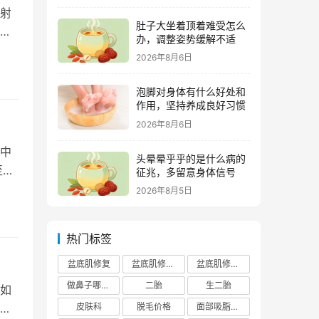
射
肚子大坐着顶着难受怎么
性
办，调整姿势缓解不适
2026年8月6日
泡脚对身体有什么好处和
作用，坚持养成良好习惯
2026年8月6日
中
头晕晕乎乎的是什么病的
至消
征兆，多留意身体信号
2026年8月5日
热门标签
盆底肌修复
盆底肌修复医院排行榜
盆底肌修复多少钱
做鼻子哪个正规医院比较出名
二胎
生二胎
如
皮肤科
脱毛价格
面部吸脂费用
果