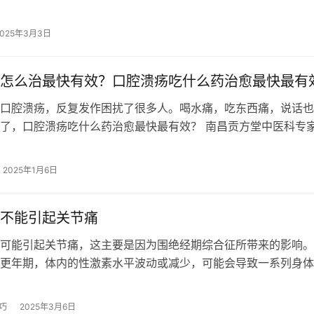
的不良反应，建议暂缓流产手术以避免…
2025年3月3日
怎么治最快有效？口腔溃疡吃什么药治愈最快最有
口腔溃疡，反复发作困扰了很多人。喝水痛，吃东西痛，说话也
了，口腔溃疡吃什么药治愈最快最有效？ 南昌贡方堂中医科专
示，口腔溃疡属中医学“口疮”“口…
2025年1月6日
不能引起关节痛
可能引起关节痛，这主要是因为围绝经期综合征所带来的影响。
更年期，体内的性激素水平波动或减少，可能会导致一系列身体
其中，雌激素水平的下降是一个重要因…
巧
2025年3月6日