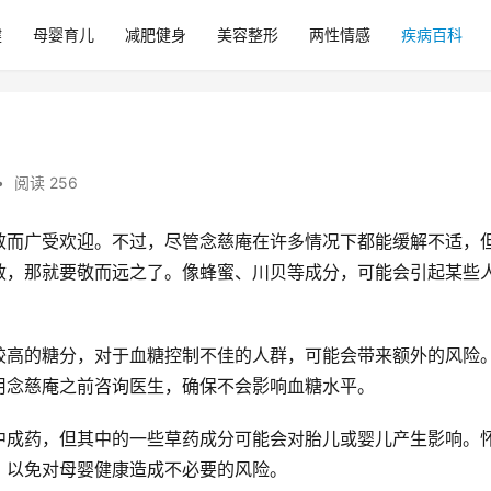
健
母婴育儿
减肥健身
美容整形
两性情感
疾病百科
•
阅读 256
效而广受欢迎。不过，尽管念慈庵在许多情况下都能缓解不适，
敏，那就要敬而远之了。像蜂蜜、川贝等成分，可能会引起某些
。
较高的糖分，对于血糖控制不佳的人群，可能会带来额外的风险
用念慈庵之前咨询医生，确保不会影响血糖水平。
中成药，但其中的一些草药成分可能会对胎儿或婴儿产生影响。
，以免对母婴健康造成不必要的风险。