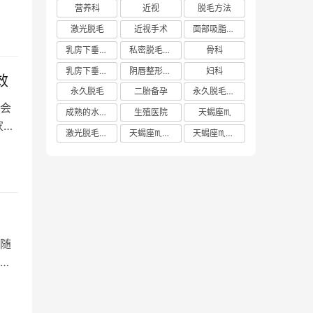
营养科
近视
脱毛方法
激光脱毛
近视手术
面部吸脂多少钱
乳房下垂矫正价格
私密脱毛方法
骨科
乳房下垂矫正费用
阴唇整形手术多少钱
妇科
效
永久脱毛
二胎备孕
永久脱毛方法
会
成熟的水蜜桃
生殖医院
天蝎座♏️
家陈
激光脱毛价格
天蝎座♏️女生
天蝎座♏️男生
随
和