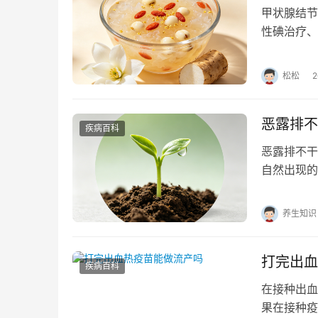
甲状腺结节
性碘治疗、
肿瘤或甲状
松松
恶露排不
疾病百科
恶露排不干
自然出现的
失。然而，
养生知识
打完出血
疾病百科
在接种出血
果在接种疫