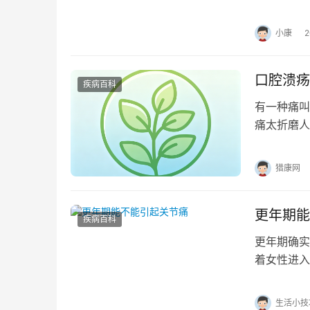
出现了严重
小康
口腔溃疡
疾病百科
有一种痛叫
痛太折磨人
顺涛主任表
猎康网
更年期能
疾病百科
更年期确实
着女性进入
心理症状。
生活小技