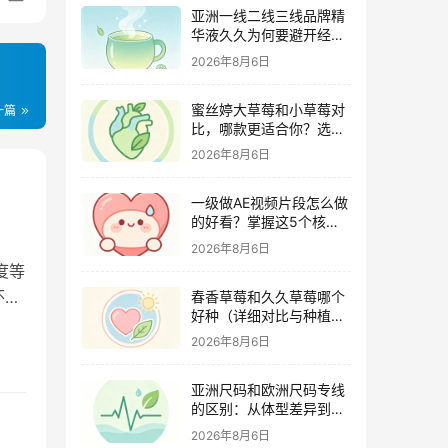
亚洲一线二线三线品牌精
华液久久为何要避开经期
（激素变化与皮肤敏感度
2026年8月6日
关联）
蜜丝婷大草莓和小草莓对
一篇
比，哪款更适合你？选购
指南全解析
2026年8月6日
一级做AE视频片段怎么做
的好看？掌握这5个核心
技巧
2026年8月6日
度等
怀
春香草莓和久久草莓哪个
好种（详细对比与种植指
南）
2026年8月6日
亚洲尺码和欧洲尺码专线
的区别：从体型差异到购
物避坑指南
2026年8月6日