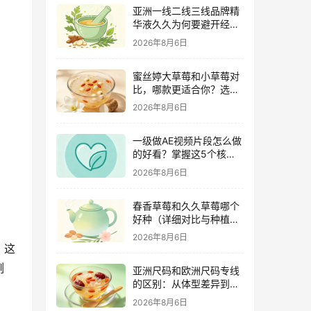
亚洲一线二线三线品牌精
华液久久为何要避开经期
（激素变化与皮肤敏感度
2026年8月6日
关联）
蜜丝婷大草莓和小草莓对
比，哪款更适合你？选购
指南全解析
2026年8月6日
一级做AE视频片段怎么做
的好看？掌握这5个核心
技巧
2026年8月6日
春香草莓和久久草莓哪个
好种（详细对比与种植指
南）
2026年8月6日
，这
例
亚洲尺码和欧洲尺码专线
的区别：从体型差异到购
物避坑指南
2026年8月6日