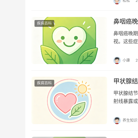
松松
鼻咽癌晚
疾病百科
鼻咽癌晚期
视。这些症
重： 晚期
小康
甲状腺结
疾病百科
甲状腺结节
射线暴露或
质。 1、
养生知识