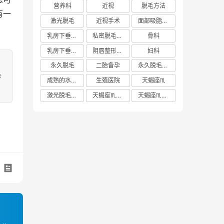
营养科
近视
脱毛方法
有一
激光脱毛
近视手术
面部吸脂多少钱
乳房下垂矫正价格
私密脱毛方法
骨科
乳房下垂矫正费用
阴唇整形手术多少钱
妇科
永久脱毛
二胎备孕
永久脱毛方法
涉
成熟的水蜜桃
生殖医院
天蝎座♏️
激光脱毛价格
天蝎座♏️女生
天蝎座♏️男生