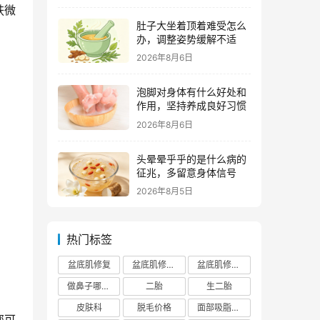
肤微
肚子大坐着顶着难受怎么
办，调整姿势缓解不适
2026年8月6日
泡脚对身体有什么好处和
作用，坚持养成良好习惯
2026年8月6日
头晕晕乎乎的是什么病的
征兆，多留意身体信号
2026年8月5日
热门标签
盆底肌修复
盆底肌修复医院排行榜
盆底肌修复多少钱
做鼻子哪个正规医院比较出名
二胎
生二胎
皮肤科
脱毛价格
面部吸脂费用
您可