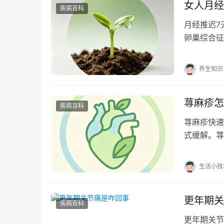
女人月经
疾病百科
月经推迟7
卵巢综合征
迟需优先排
养生知识
荨麻疹怎
疾病百科
荨麻疹快速
式缓解。荨
团、剧烈瘙
生活小技
更年期关
疾病百科
更年期关节