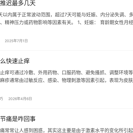
推迟最多几天
天以内属于正常波动范围，超过7天可能与妊娠、内分泌失调、
、精神压力或药物影响等因素有关。 1、妊娠： 育龄期女性月
除妊娠可能。受精卵着床后人体…
2025年7月1日
么快速止痒
止痒可通过冷敷、外用药物、口服药物、避免搔抓、调整环境等
麻疹通常由过敏反应、感染、物理刺激等因素引起，表现为皮肤
痒等症状。 1、冷敷 用毛巾包裹冰…
巧
2026年4月6日
节痛是咋回事
痛常常让人感到困惑，其实这主要是由于激素水平的变化所引起