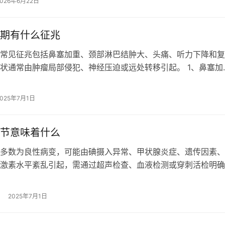
2026年6月22日
期有什么征兆
常见征兆包括鼻塞加重、颈部淋巴结肿大、头痛、听力下降和复
状通常由肿瘤局部侵犯、神经压迫或远处转移引起。 1、鼻塞加
鼻咽癌患者常出现持续性单侧或双侧鼻塞…
2025年7月1日
节意味着什么
多数为良性病变，可能由碘摄入异常、甲状腺炎症、遗传因素、
激素水平紊乱引起，需通过超声检查、血液检测或穿刺活检明确
碘代谢异常： 长期碘摄入不足或过量…
2025年7月1日