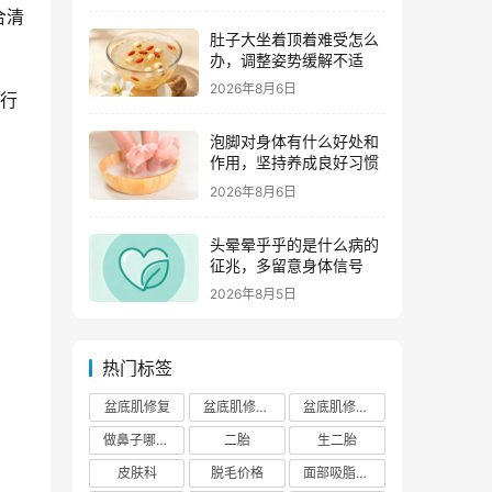
合清
肚子大坐着顶着难受怎么
办，调整姿势缓解不适
2026年8月6日
旅行
泡脚对身体有什么好处和
作用，坚持养成良好习惯
2026年8月6日
头晕晕乎乎的是什么病的
征兆，多留意身体信号
2026年8月5日
热门标签
盆底肌修复
盆底肌修复医院排行榜
盆底肌修复多少钱
做鼻子哪个正规医院比较出名
二胎
生二胎
皮肤科
脱毛价格
面部吸脂费用