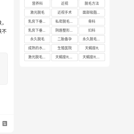
营养科
近视
脱毛方法
激光脱毛
近视手术
面部吸脂多少钱
乳房下垂矫正价格
私密脱毛方法
骨科
肤，
乳房下垂矫正费用
阴唇整形手术多少钱
妇科
肤不
永久脱毛
二胎备孕
永久脱毛方法
成熟的水蜜桃
生殖医院
天蝎座♏️
激光脱毛价格
天蝎座♏️女生
天蝎座♏️男生