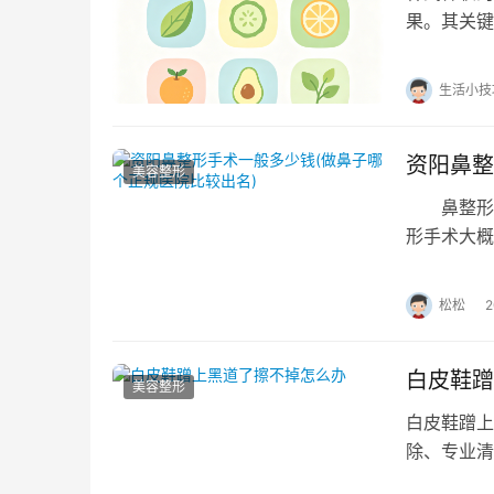
果。其关键
感。实现这
生活小技
资阳鼻整
美容整形
鼻整形手
形手术大概
术的安全性
松松
白皮鞋蹭
美容整形
白皮鞋蹭上
除、专业清
色划痕处，