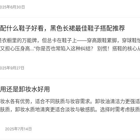
2025年6月30日
配什么鞋子好看，黑色长裙最佳鞋子搭配推荐
是衣橱里的万能牌，但总卡在鞋子上——穿高跟鞋累脚，穿球鞋
又担心压身高…”你是否也常陷入这种纠结？ 别慌！搭鞋的核心
答案”，而是找到…
2025年9月27日
用还是卸妆水好用
妆水各有优势，适合不同肤质与妆容需求。卸妆油清洁力更强适
肤质，卸妆水质地清爽更适合淡妆与敏感肌。选择时需考虑肤质
淡、成分温和度、使用便捷性及后续护…
2025年7月14日