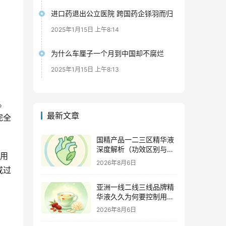
进口药退出公立医院 跨国药企铩羽而归
2025年1月15日 上午8:14
为什么车厘子一个月到中国却不腐烂
2025年1月15日 上午8:13
。
最新文章
完全
国精产品一二三区精华液
深度解析（功效区别与适
使用
用肤质全指南）
2026年8月6日
或过
亚洲一线二线三线品牌精
华液久久为何要控制用量
（过度使用与皮肤负担的
2026年8月6日
科学依据）