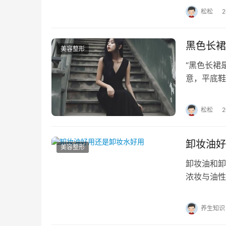
松松
黑色长裙
美容整形
“黑色长裙
意，平底鞋
不是“标准
松松
卸妆油好
美容整形
卸妆油和卸
浓妆与油性
型、妆容浓
养生知识