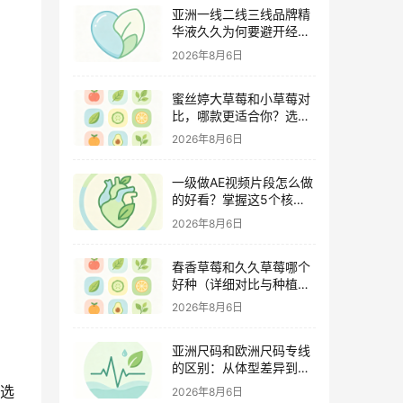
亚洲一线二线三线品牌精
华液久久为何要避开经期
（激素变化与皮肤敏感度
2026年8月6日
关联）
蜜丝婷大草莓和小草莓对
比，哪款更适合你？选购
指南全解析
2026年8月6日
一级做AE视频片段怎么做
的好看？掌握这5个核心
技巧
2026年8月6日
春香草莓和久久草莓哪个
好种（详细对比与种植指
南）
2026年8月6日
亚洲尺码和欧洲尺码专线
的区别：从体型差异到购
物避坑指南
。选
2026年8月6日