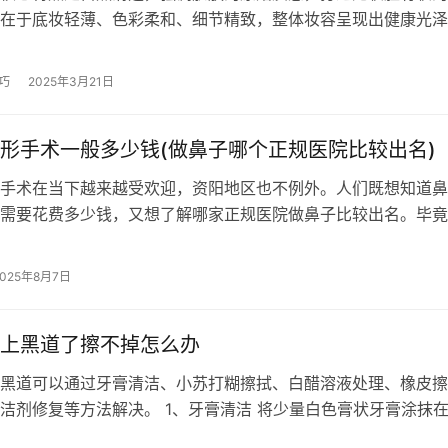
在于底妆轻薄、色彩柔和、细节精致，整体妆容呈现出健康光泽
一妆容需要注重底妆选择、色彩搭配、细…
巧
2025年3月21日
形手术一般多少钱(做鼻子哪个正规医院比较出名)
术在当下越来越受欢迎，资阳地区也不例外。人们既想知道鼻
需要花费多少钱，又想了解哪家正规医院做鼻子比较出名。毕竟
和效果与医院的资质和医生的技术密切…
2025年8月7日
上黑道了擦不掉怎么办
黑道可以通过牙膏清洁、小苏打糊擦拭、白醋溶液处理、橡皮擦
洁剂修复等方法解决。 1、牙膏清洁 将少量白色膏状牙膏涂抹
用软毛牙刷或棉布以打圈方式轻刷…