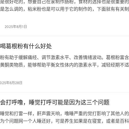
是很好吃的，想要自己在家制作肠粉，食材的选择也是很重要的
是怎么调的，粘米粉也是可以用于它的制作的，下面就有有关制
视频，大家是可以跟着视频以及具体的…
2025年8月1日
喝葛根粉有什么好处
粉有助于缓解痛经、调节激素水平、改善情绪波动。葛根粉富含
黄酮类物质，能够帮助平衡女性体内的激素水平，减轻经期不适
经 葛根粉中的异黄酮成分具有抗炎…
2025年6月28日
会打呼噜，睡觉打呼可能是因为这三个问题
睡觉和打雷一样，鼾声震天响，噜睡严重的觉打影响了其他人的
为个问题网一个人睡还好，可是养生如果是在寝室，或者是百科
格外的糟糕，打呼噜是打呼小事可是因…