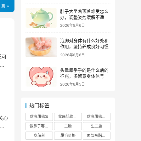
一篇
肚子大坐着顶着难受怎么
办，调整姿势缓解不适
2026年8月6日
泡脚对身体有什么好处和
作用，坚持养成良好习惯
2026年8月6日
还可
与
头晕晕乎乎的是什么病的
征兆，多留意身体信号
2026年8月5日
热门标签
盆底肌修复
盆底肌修复医院排行榜
盆底肌修复多少钱
关心
需
做鼻子哪个正规医院比较出名
二胎
生二胎
皮肤科
脱毛价格
面部吸脂费用