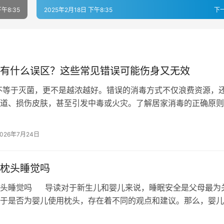
下午8:35
2025年2月18日 下午8:35
下
有什么误区？这些常见错误可能伤身又无效
于灭菌，更不是越浓越好。错误的消毒方式不仅浪费资源，
道、损伤皮肤，甚至引发中毒或火灾。了解居家消毒的正确原则
才能真正守护家人安全。…
2026年7月24日
枕头睡觉吗
枕头睡觉吗 导读对于新生儿和婴儿来说，睡眠安全是父母最为
于是否为婴儿使用枕头，存在着不同的观点和建议。那么，婴儿
吗？下面一起来看看吧！&#82…