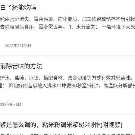
白了还能吃吗
能由水分流失、霉菌污染、陈化变质、加工残留或储存不当引起
去除表层后食用，霉变需丢弃。 1、水分流失： 干燥环境下大
导致颜色变浅，内部结构未破坏。…
2025年4月20日
消除苦味的方法
焯水、盐腌、冰镇、搭配食材、改变切法等方式有效减轻苦味。
理： 将切好的苦瓜放入沸水中焯烫30秒至1分钟，高温能分解部
主要来源。焯水后立即过冷水可…
2025年6月5日
浆是怎么调的，粘米粉调米浆5步制作(附视频)