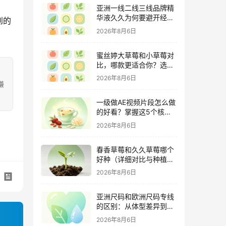
亚洲一线二线三线品牌精
华液久久为何要避开经期
到的
（激素变化与皮肤敏感度
2026年8月6日
关联）
蜜丝婷大草莓和小草莓对
比，哪款更适合你？选购
指南全解析
2026年8月6日
嫌
一级做AE视频片段怎么做
的好看？掌握这5个核心
技巧
2026年8月6日
春香草莓和久久草莓哪个
好种（详细对比与种植指
南）
2026年8月6日
亚洲尺码和欧洲尺码专线
的区别：从体型差异到购
物避坑指南
2026年8月6日