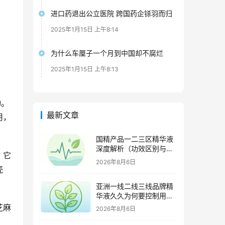
进口药退出公立医院 跨国药企铩羽而归
2025年1月15日 上午8:14
为什么车厘子一个月到中国却不腐烂
2025年1月15日 上午8:13
动。
最新文章
用，
国精产品一二三区精华液
深度解析（功效区别与适
。它
用肤质全指南）
2026年8月6日
壳
亚洲一线二线三线品牌精
华液久久为何要控制用量
（过度使用与皮肤负担的
芝麻
2026年8月6日
科学依据）