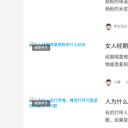
肠粉的味道
肠粉的米浆
肠粉米浆的
养生知识
女人经期
健康养生
经期喝葛根
物雌激素和
1、缓解痛
小康
人为什么
健康养生
有的打呼人
眠，如果是
伴侣的那就