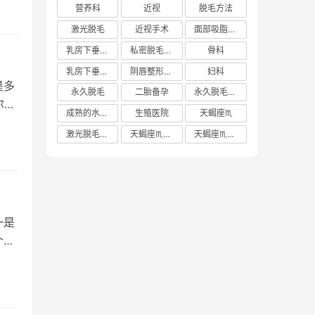
营养科
近视
脱毛方法
激光脱毛
近视手术
面部吸脂多少钱
乳房下垂矫正价格
私密脱毛方法
骨科
乳房下垂矫正费用
阴唇整形手术多少钱
妇科
是多
永久脱毛
二胎备孕
永久脱毛方法
尔体
成熟的水蜜桃
生殖医院
天蝎座♏️
激光脱毛价格
天蝎座♏️女生
天蝎座♏️男生
一是
个学