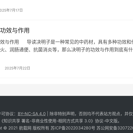
2025年7月17日
功效与作用
功效与作用 导读决明子是一种常见的中药材，具有多种功效和
火、润肠通便、抗菌消炎等，那么决明子的功效与作用到底有什
么样的禁忌呢？… …
2025年7月22日
许可协议：
BY-NC-SA 4.0
| 除非特别声明，否则均不代表站方观点，并
《知识共享 署名-非商业性使用-相同方式共享 3.0》协议-中文版。
ght © 2021 航载网 版权所有
苏ICP备2022034280号
苏公网安备3207220