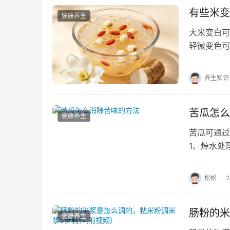
有些米变
健康养生
大米变白可
轻微变色可
层水分蒸发
养生知识
苦瓜怎么
健康养生
苦瓜可通过
1、焯水处
芦素C苦味
松松
肠粉的米
健康养生