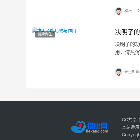
松松
决明子的
健康养生
决明子的
用，清热泻
呢？又有什
养生知识
CC共享
本站适用
Copyri