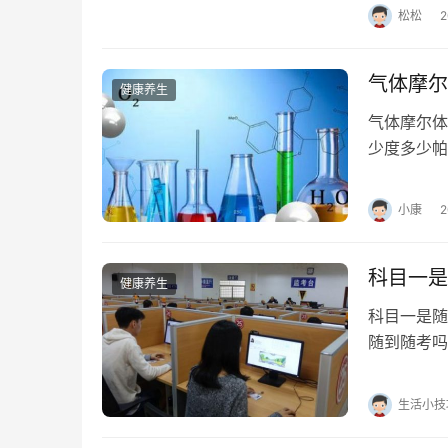
松松
气体摩尔
健康养生
气体摩尔体
少度多少帕的
积常温常压
小康
科目一是
健康养生
科目一是随
随到随考吗
车的人都必
生活小技