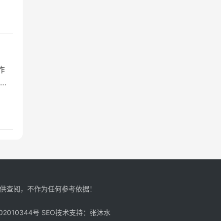
作
么
仅供查阅，不作为任何参考依据！
2010344号
SEO技术支持：
张沐水