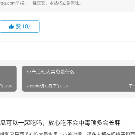
@qq.com举报，一经查实，本站将立刻删除。
赞
(0)
小产后七大禁忌是什么
下午8:35
2025年2月18日 下午8:35
下
瓜可以一起吃吗，放心吃不会中毒顶多会长胖
桃和又是西瓜心吃大量水果上市的时候，很多人都在问桃子和西