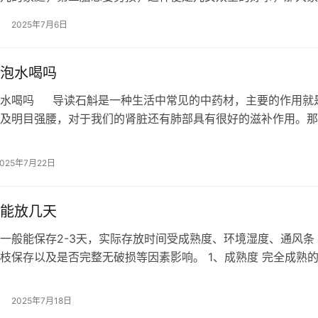
孩的三个最佳时间点吗，在这三个期间…
2025年7月6日
泡水喝吗
泡水喝吗 导读石斛是一种生活中常见的中药材，主要的作用就
及明目强腰，对于我们的肾脏还有肺部具有很好的滋补作用。那
水喝吗？接下来一起来看看吧。&…
2025年7月22日
能放几天
一般能保存2-3天，实际存放时间受成熟度、环境湿度、通风条
枝保存以及是否完整无破损等因素影响。 1、成熟度 完全成熟
、糖分高，更易被微生物侵袭。购…
2025年7月18日