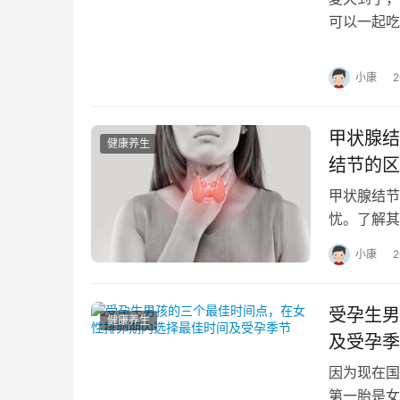
可以一起吃
言，闹得人
小康
甲状腺结
健康养生
结节的区
甲状腺结节
忧。了解其
乱:内分泌
小康
受孕生男
健康养生
及受孕季
因为现在国
第一胎是女