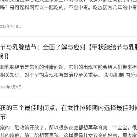
吗？是可起科网可以一起吃的，不会中毒。吃放因为几年的中毒
心惶惶，顶多并没有人因为同吃了西瓜…
2025年7月8日
节与乳腺结节：全面了解与应对【甲状腺结节与乳
别】
和乳腺结节是常见的健康问题，它们的出现可能会给人们带来担
相关知识，对于早期发现和有效治疗至关重要。 发病机制 内分
系统的失衡是甲状腺结节和乳腺结节…
2026年7月9日
孩的三个最佳时间点，在女性排卵期内选择最佳时
节
家的二胎政策开放了，所以很多家庭都想再孕育第二个宝宝，很
儿的家庭，第二胎想要男孩，这样便是儿女双全的好事，那大家