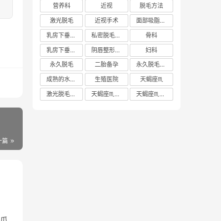
营养科
近视
脱毛方法
激光脱毛
近视手术
面部吸脂多少钱
乳房下垂矫正价格
私密脱毛方法
骨科
乳房下垂矫正费用
阴唇整形手术多少钱
妇科
永久脱毛
二胎备孕
永久脱毛方法
成熟的水蜜桃
生殖医院
天蝎座♏️
激光脱毛价格
天蝎座♏️女生
天蝎座♏️男生
一篇
瓜