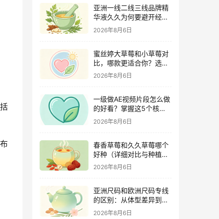
亚洲一线二线三线品牌精
华液久久为何要避开经期
（激素变化与皮肤敏感度
2026年8月6日
关联）
蜜丝婷大草莓和小草莓对
比，哪款更适合你？选购
指南全解析
2026年8月6日
一级做AE视频片段怎么做
包括
的好看？掌握这5个核心
技巧
2026年8月6日
用布
春香草莓和久久草莓哪个
好种（详细对比与种植指
南）
2026年8月6日
亚洲尺码和欧洲尺码专线
的区别：从体型差异到购
物避坑指南
2026年8月6日