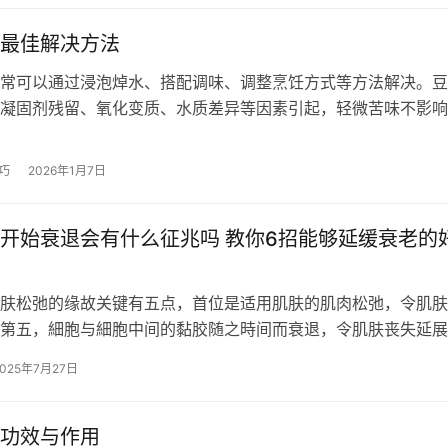
最佳解决方法
常可以通过浸泡焯水、搭配调味、调整烹饪方式等方法解决。豆
凝固剂残留、氧化变质、水质差异等因素引起，轻微苦味不影响
严重变质需丢弃。 1、浸泡焯水 将…
巧
2026年1月7日
开始衰退会有什么征兆吗 教你6招能够延缓衰老的
松弛的缘故关键有五点，首位是适用肌肤的肌肉松弛，令肌肤
第五，細胞与細胞中间的黏胶随之時间而衰退，令肌肤丧失延展
脂肪外流，令肌肤丧失适用而松垂;…
2025年7月27日
功效与作用