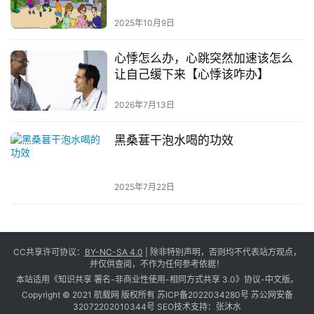
2025年10月9日
心悸怎么办，心跳突然加速该怎么
让自己缓下来【心悸该咋办】
2026年7月13日
黑桑葚干泡水喝的功效
2025年7月22日
CC共享许可协议：
BY-NC-SA 4.0
| 除非特别声明，否则均不代表站方观点，
并仅供查阅，不作为任何参考依据！
本站适用《知识共享 署名-非商业性使用-相同方式共享 3.0》协议-中文版。
Copyright © 2021 航载网 版权所有
苏ICP备2022034280号
苏公网安备
32072202010344号
SEO技术支持：
张沐水