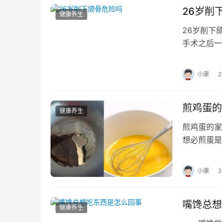
26岁削
健康养生
26岁削下
手术之后一
一般对手术
小康
煎鸡蛋的
健康养生
煎鸡蛋的家
想必煎蛋是
呢？ 煎蛋
小康
嘴馋总想
健康养生