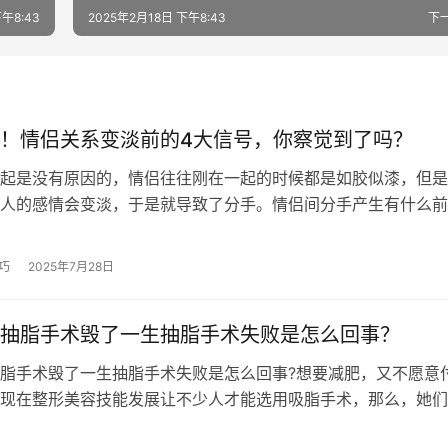
午8:43
2025年2月18日 下午8:43
下
！情侣关系变淡前的4大信号，你察觉到了吗？
起是没有原因的，情侣往往刚在一起的时候都是如胶似漆，但是
人的感情会变淡，于是就导致了分手。情侣间分手产生有什么前
探讨下吧。 1、彼此不对等 很多时…
巧
2025年7月28日
抽脂手术毁了一生抽脂手术失败是怎么回事？
脂手术毁了一生抽脂手术失败是怎么回事?想要减肥，又不愿意
现在整形美容技能发展让不少人才能选用吸脂手术，那么，她们
毁了一生抽脂手术失败是怎么回事?…