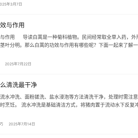
2025年3月7日
效与作用
效与作用 导读白蒿是一种菊科植物。民间经常取全草入药，外
茎叶分明。那么白蒿的功效与作用有哪些呢？下面一起来了解一
蒿是一种菊科植物。民…
2025年7月22日
么清洗最干净
流水冲洗、面粉搓洗、盐水浸泡等方法清洗干净，处理时需注意
时烹饪。 流水冲洗是基础清洁方式，将猪肉置于流动水下反复
表面血水和杂质。冲洗时建议使用低…
巧
2025年7月14日