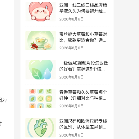
亚洲一线二线三线品牌精
华液久久为何要避开经期
（激素变化与皮肤敏感度
2026年8月6日
关联）
蜜丝婷大草莓和小草莓对
比，哪款更适合你？选购
指南全解析
2026年8月6日
一级做AE视频片段怎么做
的好看？掌握这5个核心
技巧
2026年8月6日
春香草莓和久久草莓哪个
好种（详细对比与种植指
因为
南）
2026年8月6日
亚洲尺码和欧洲尺码专线
时
的区别：从体型差异到购
物避坑指南
2026年8月6日