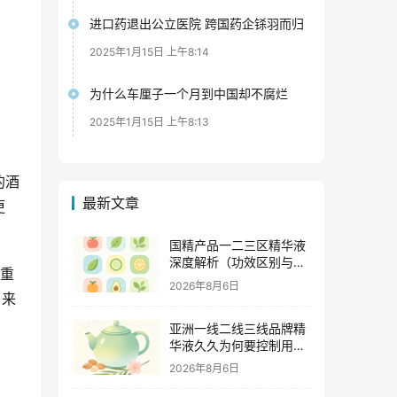
进口药退出公立医院 跨国药企铩羽而归
2025年1月15日 上午8:14
为什么车厘子一个月到中国却不腐烂
2025年1月15日 上午8:13
的酒
最新文章
更
国精产品一二三区精华液
深度解析（功效区别与适
常重
用肤质全指南）
2026年8月6日
，来
亚洲一线二线三线品牌精
华液久久为何要控制用量
（过度使用与皮肤负担的
2026年8月6日
科学依据）