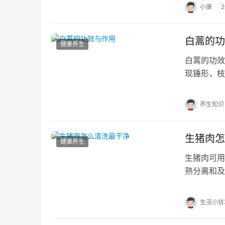
小康
白蒿的功
健康养生
白蒿的功
现锤形，枝
下。… 白
养生知识
生猪肉怎
健康养生
生猪肉可用
熟分离和及
能有效冲走
生活小技