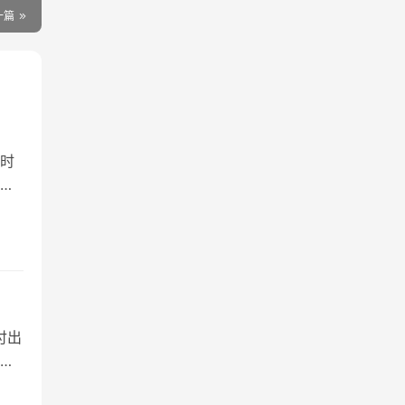
一篇
时
兆
付出
都