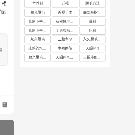
，相
营养科
近视
脱毛方法
助到
激光脱毛
近视手术
面部吸脂多少钱
乳房下垂矫正价格
私密脱毛方法
骨科
乳房下垂矫正费用
阴唇整形手术多少钱
妇科
永久脱毛
二胎备孕
永久脱毛方法
成熟的水蜜桃
生殖医院
天蝎座♏️
嫌
激光脱毛价格
天蝎座♏️女生
天蝎座♏️男生