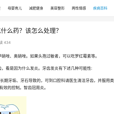
健
母婴育儿
减肥健身
美容整形
两性情感
疾病百科
吃什么药？该怎么处理？
读 434
甲硝唑、奥硝唑。如果头孢过敏者，可以吃罗红霉素等。
齿，看是因为什么发炎。牙齿发炎有下述几种可能性:
有长期牙垢、牙石导致的，可到口腔科请医生清洁牙齿，并服用
到有效的控制。智齿冠周炎。