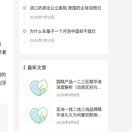
进口药退出公立医院 跨国药企铩羽而归
2025年1月15日
为什么车厘子一个月到中国却不腐烂
2025年1月15日
自
患者
最新文章
用的
国精产品一二三区精华液
的牙
深度解析（功效区别与适
用肤质全指南）
2026年8月6日
亚洲一线二线三线品牌精
华液久久为何要控制用量
（过度使用与皮肤负担的
2026年8月6日
科学依据）