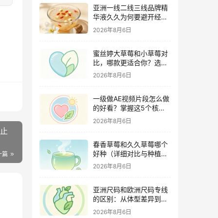
亚洲一线二线三线品牌精
华液久久为何要避开经期
（激素变化与皮肤敏感度
2026年8月6日
关联）
蜜丝婷大草莓和小草莓对
比，哪款更适合你？选购
指南全解析
2026年8月6日
一级做AE视频片段怎么做
的好看？掌握这5个核心
技巧
2026年8月6日
止
春香草莓和久久草莓哪个
好种（详细对比与种植指
一篇
南）
2026年8月6日
亚洲尺码和欧洲尺码专线
的区别：从体型差异到购
物避坑指南
2026年8月6日