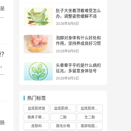
是
肚子大坐着顶着难受怎么
瘤
办，调整姿势缓解不适
2026年8月6日
泡脚对身体有什么好处和
作用，坚持养成良好习惯
2026年8月6日
康？
头晕晕乎乎的是什么病的
，
征兆，多留意身体信号
人
2026年8月5日
热门标签
盆底肌修复
盆底肌修复医院排行榜
盆底肌修复多少钱
做鼻子哪个正规医院比较出名
二胎
生二胎
肠
皮肤科
脱毛价格
面部吸脂费用