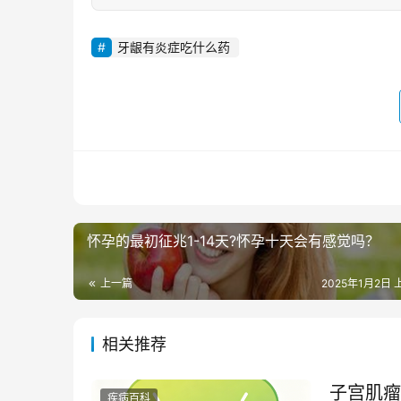
牙龈有炎症吃什么药
怀孕的最初征兆1-14天?怀孕十天会有感觉吗？
上一篇
2025年1月2日 
相关推荐
子宫肌瘤
疾病百科