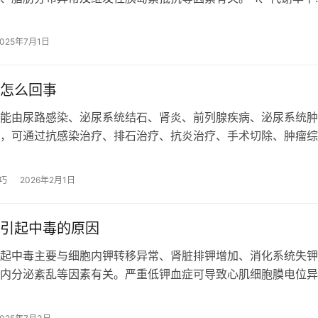
腺激素不足会降低基础代谢率，导致能…
2025年7月1日
怎么回事
能由尿路感染、泌尿系统结石、肾炎、前列腺疾病、泌尿系统肿
，可通过抗感染治疗、排石治疗、抗炎治疗、手术切除、肿瘤综
干预。建议及时就医明确病因，避免延…
巧
2026年2月1日
引起中毒的原因
起中毒主要与细胞内钾转移异常、肾脏排钾增加、消化系统失钾
内分泌紊乱等因素有关。严重低钾血症可导致心肌细胞膜电位异
律失常甚至心脏骤停。 1、钾转移异常…