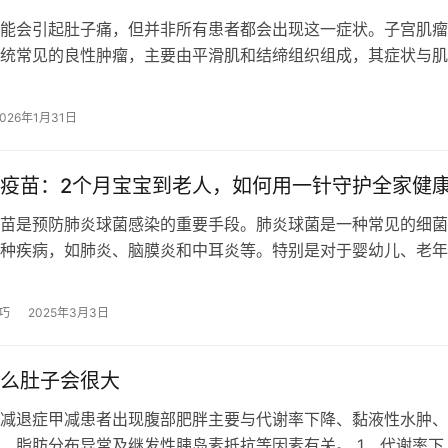
能会引起肚子痛，但并非所有患者都会出现这一症状。子宫肌瘤
统常见的良性肿瘤，主要由平滑肌和结缔组织组成，其症状与肌
量、位置等因素有关。 部分子宫肌瘤…
2026年1月31日
疫苗：2个月宝宝到老人，如何用一针守护全家健
苗是预防肺炎球菌感染的重要手段。肺炎球菌是一种常见的细菌
种疾病，如肺炎、脑膜炎和中耳炎等。特别是对于婴幼儿、老年
低的人群，接种肺炎球菌疫苗可以有效…
巧
2025年3月3日
么肚子会很大
减退症甲减患者出现腹部肥胖主要与代谢率下降、黏液性水肿、
、脂肪分布异常及继发性胰岛素抵抗等因素有关。 1、代谢率下