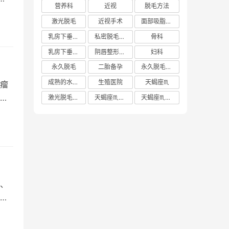
营养科
近视
脱毛方法
激光脱毛
近视手术
面部吸脂多少钱
乳房下垂矫正价格
私密脱毛方法
骨科
乳房下垂矫正费用
阴唇整形手术多少钱
妇科
永久脱毛
二胎备孕
永久脱毛方法
成熟的水蜜桃
生殖医院
天蝎座♏️
瘤
合
激光脱毛价格
天蝎座♏️女生
天蝎座♏️男生
、