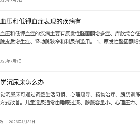
2025年7月3日
血压和低钾血症表现的疾病有
血压和低钾血症的疾病主要有原发性醛固酮增多症、库欣综合征
腺皮质增生症、肾动脉狭窄和利尿剂滥用。 1、原发性醛固酮增
性醛固酮增多症是肾上腺皮质自主分…
2025年7月1日
睡觉沉尿床怎么办
睡觉沉尿床可通过调整生活习惯、心理疏导、药物治疗、膀胱训
方式改善。儿童遗尿通常由睡眠过深、膀胱容量小、心理压力、
泌不足、泌尿系统疾病等原因引起。…
巧
2026年1月31日