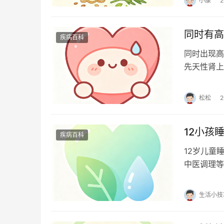
小康
同时有高
疾病百科
同时出现高
先天性肾上
症： 原发
松松
12小孩
疾病百科
12岁儿童
中医调理等
利尿激素分
生活小技