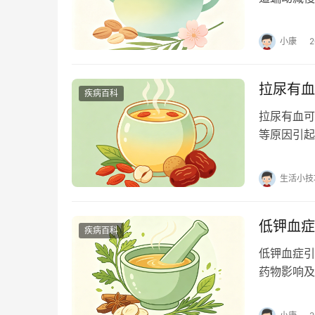
降： 甲状
小康
拉尿有血
疾病百科
拉尿有血可
等原因引起
治疗等方式
生活小技
低钾血症
疾病百科
低钾血症引
药物影响及
常，诱发心