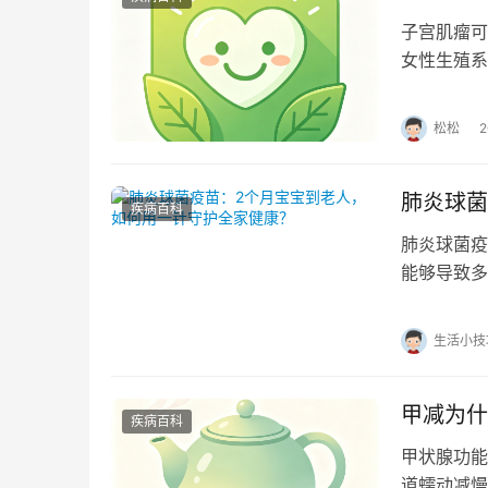
子宫肌瘤可
女性生殖系
的大小、数
松松
肺炎球菌
疾病百科
肺炎球菌疫
能够导致多
或免疫力较
生活小技
甲减为什
疾病百科
甲状腺功能
道蠕动减慢