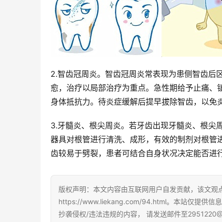
2.智齿冠周炎。智齿冠周炎常表现为患侧智齿后
愈，治疗以局部治疗为重点。急性期给予止痛、
身体抵抗力。待炎症缓解后提早拔除智齿，以免
3.牙髓炎、根尖周炎。若牙齿出现牙髓炎、根尖
器具对根管进行清洗、成形，有效的制剂对根管
齿较易于劈裂，患者可结合自身状况决定能否进
版权声明：本文内容由互联网用户自发贡献，该文观
https://www.liekang.com/94.htm
抄袭侵权/违法违规的内容， 请发送邮件至2951220