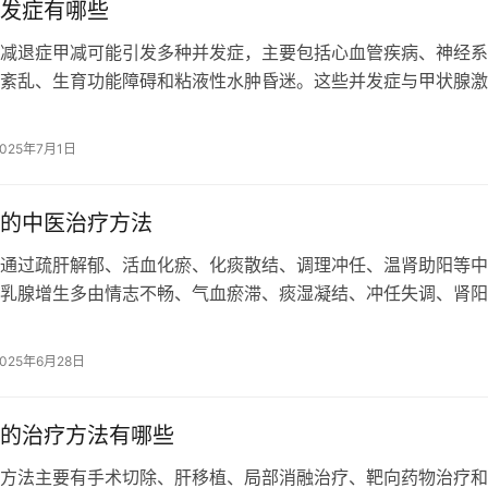
发症有哪些
减退症甲减可能引发多种并发症，主要包括心血管疾病、神经系
紊乱、生育功能障碍和粘液性水肿昏迷。这些并发症与甲状腺激
致的全身代谢率下降密切相关。 1、…
2025年7月1日
的中医治疗方法
通过疏肝解郁、活血化瘀、化痰散结、调理冲任、温肾助阳等中
乳腺增生多由情志不畅、气血瘀滞、痰湿凝结、冲任失调、肾阳
起。 1、疏肝解郁： 肝气郁结是乳…
2025年6月28日
的治疗方法有哪些
方法主要有手术切除、肝移植、局部消融治疗、靶向药物治疗和