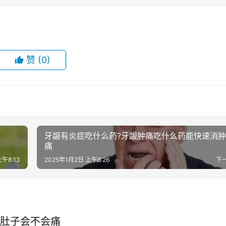
赞
(0)
牙龈有炎症吃什么药?牙龈肿痛吃什么药能快速消肿
痛
上午8:13
2025年1月2日 上午8:26
下
肚子会不会痛