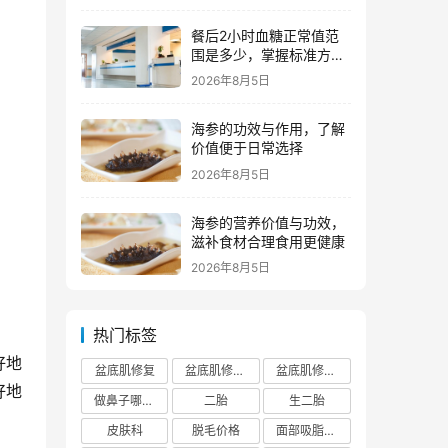
餐后2小时血糖正常值范
围是多少，掌握标准方便
监测
2026年8月5日
海参的功效与作用，了解
价值便于日常选择
2026年8月5日
海参的营养价值与功效，
滋补食材合理食用更健康
2026年8月5日
热门标签
好地
盆底肌修复
盆底肌修复医院排行榜
盆底肌修复多少钱
好地
做鼻子哪个正规医院比较出名
二胎
生二胎
皮肤科
脱毛价格
面部吸脂费用