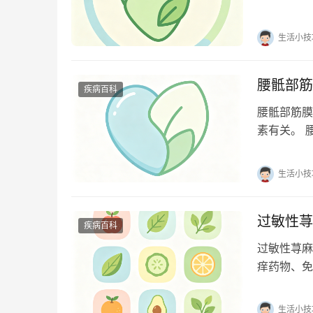
饮食来支持
生活小技
腰骶部筋
疾病百科
腰骶部筋膜
素有关。 
硬等症状。
生活小技
过敏性荨
疾病百科
过敏性荨麻
痒药物、免
敏、药物过
生活小技