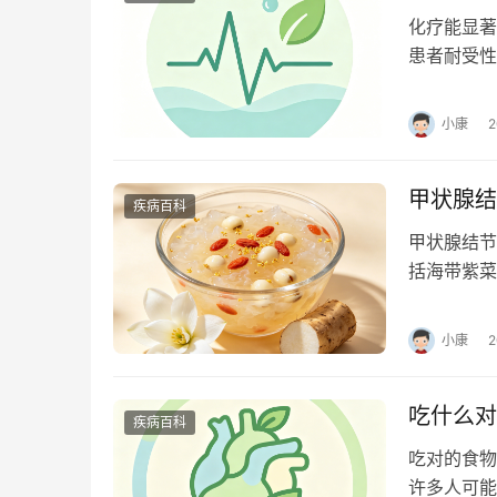
化疗能显著
患者耐受性
助化疗可降
小康
甲状腺结
疾病百科
甲状腺结节
括海带紫菜
过量碘摄入
小康
吃什么对
疾病百科
吃对的食物
许多人可能