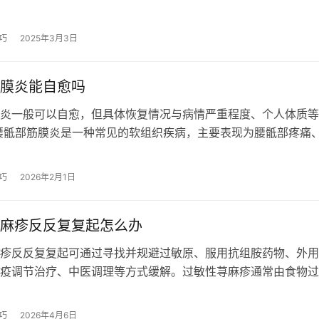
性功能，是一种自然且无副作用的方法…
巧
2025年3月3日
膜炎能自愈吗
炎一般可以自愈，但具体恢复情况与病情严重程度、个人体质等
腰骶部筋膜炎是一种常见的软组织疾病，主要表现为腰骶部疼痛
该病通常由长期劳损、受凉、姿势不…
巧
2026年2月1日
麻疹反反复复起怎么办
疹反反复复起可通过寻找并规避过敏原、服用抗组胺药物、外用
疫调节治疗、中医调理等方式缓解。过敏性荨麻疹通常由食物过
敏、物理刺激、感染、免疫异常等原因引…
巧
2026年4月6日