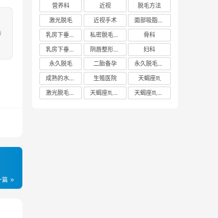
营养科
近视
脱毛方法
激光脱毛
近视手术
面部吸脂多少钱
涉
乳房下垂矫正价格
私密脱毛方法
骨科
乳房下垂矫正费用
阴唇整形手术多少钱
妇科
永久脱毛
二胎备孕
永久脱毛方法
成熟的水蜜桃
生殖医院
天蝎座♏️
激光脱毛价格
天蝎座♏️女生
天蝎座♏️男生
一篇